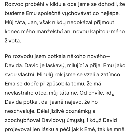
Rozvod proběhl v klidu a oba jsme se dohodli, že
budeme Emu společně vychovávat co nejlépe.
Můj táta, Jan, však nikdy nedokázal přijmout
konec mého manželství ani novou kapitolu mého
života.
Po rozvodu jsem potkala někoho nového—
Davida. David je laskavý, milující a přijal Emu jako
svou vlastní. Minulý rok jsme se vzali a zatímco
Ema se dobře přizpůsobila tomu, že má
nevlastního otce, můj táta ne. Od chvíle, kdy
Davida potkal, dal jasně najevo, že ho
neschvaluje. Dělal jízlivé poznámky a
zpochybňoval Davidovy úmysly, i když David
projevoval jen lásku a péči jak k Emě, tak ke mně.