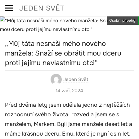
Skip
JEDEN SVĚT
to
Osobní příběhy
content
„Můj táta nesnáší mého nového
manžela: Snaží se obrátit mou dceru
proti jejímu nevlastnímu otci“
Jeden Svět
14 září, 2024
Před dvěma lety jsem udělala jedno z nejtěžších
rozhodnutí svého života: rozvedla jsem se s
manželem, Markem. Byli jsme manželé deset let a
máme krásnou dceru, Emu, které je nyní osm let.