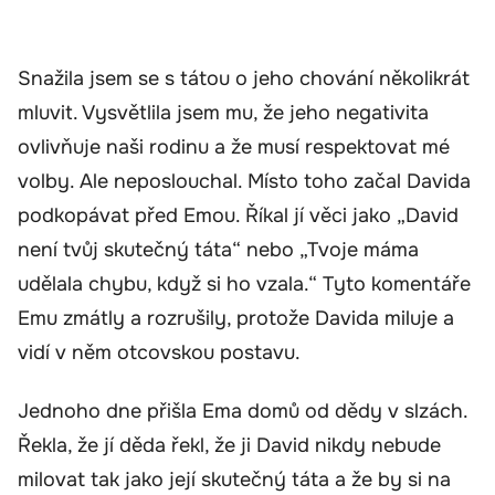
Snažila jsem se s tátou o jeho chování několikrát
mluvit. Vysvětlila jsem mu, že jeho negativita
ovlivňuje naši rodinu a že musí respektovat mé
volby. Ale neposlouchal. Místo toho začal Davida
podkopávat před Emou. Říkal jí věci jako „David
není tvůj skutečný táta“ nebo „Tvoje máma
udělala chybu, když si ho vzala.“ Tyto komentáře
Emu zmátly a rozrušily, protože Davida miluje a
vidí v něm otcovskou postavu.
Jednoho dne přišla Ema domů od dědy v slzách.
Řekla, že jí děda řekl, že ji David nikdy nebude
milovat tak jako její skutečný táta a že by si na