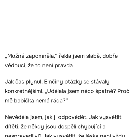
„Možná zapomněla,“ řekla jsem slabě, dobře
vědoucí, že to není pravda.
Jak čas plynul, Emčiny otázky se stávaly
konkrétnějšími. „Udělala jsem něco špatně? Proč
mě babička nemá ráda?“
Nevěděla jsem, jak jí odpovědět. Jak vysvětlit
dítěti, že někdy jsou dospělí chybující a
nespravedliví? Jak vysvětlit, že láska není vždy