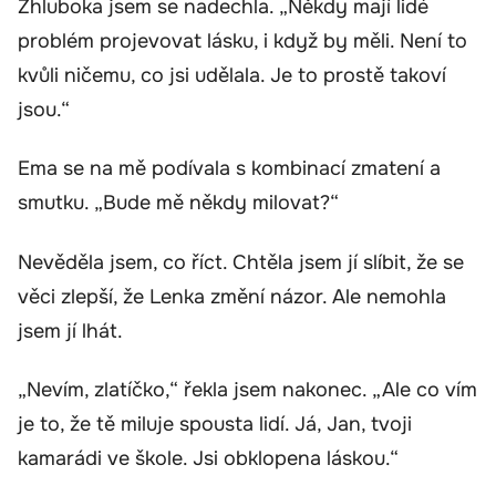
Zhluboka jsem se nadechla. „Někdy mají lidé
problém projevovat lásku, i když by měli. Není to
kvůli ničemu, co jsi udělala. Je to prostě takoví
jsou.“
Ema se na mě podívala s kombinací zmatení a
smutku. „Bude mě někdy milovat?“
Nevěděla jsem, co říct. Chtěla jsem jí slíbit, že se
věci zlepší, že Lenka změní názor. Ale nemohla
jsem jí lhát.
„Nevím, zlatíčko,“ řekla jsem nakonec. „Ale co vím
je to, že tě miluje spousta lidí. Já, Jan, tvoji
kamarádi ve škole. Jsi obklopena láskou.“