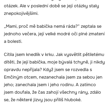
otázek. Ale v poslední době se její otázky staly
znepokojivějšími.
„Mami, proč mě babička nemá ráda?“ zeptala se
jednoho večera, její velké modré oči plné zmatení
a bolesti.
Cítila jsem knedlík v krku. Jak vysvětlit pětiletému
dítěti, že její babička, moje bývalá tchyně, ji nikdy
opravdu nepřijala? Když jsem se rozvedla s
Emčiným otcem, nezanechala jsem za sebou jen
jeho; zanechala jsem i jeho rodinu. A zatímco
jsem doufala, že čas zahojí všechny rány, zdálo
se, že některé jizvy jsou příliš hluboké.