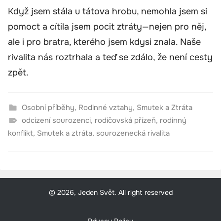
Když jsem stála u tátova hrobu, nemohla jsem si
pomoct a cítila jsem pocit ztráty—nejen pro něj,
ale i pro bratra, kterého jsem kdysi znala. Naše
rivalita nás roztrhala a teď se zdálo, že není cesty
zpět.
Osobní příběhy
,
Rodinné vztahy
,
Smutek a Ztráta
odcizení sourozenci
,
rodičovská přízeň
,
rodinný
konflikt
,
Smutek a ztráta
,
sourozenecká rivalita
© 2026, Jeden Svět. All right reserved
Privacy Policy