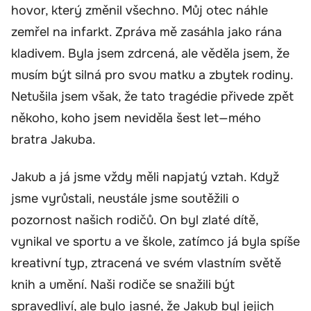
hovor, který změnil všechno. Můj otec náhle
zemřel na infarkt. Zpráva mě zasáhla jako rána
kladivem. Byla jsem zdrcená, ale věděla jsem, že
musím být silná pro svou matku a zbytek rodiny.
Netušila jsem však, že tato tragédie přivede zpět
někoho, koho jsem neviděla šest let—mého
bratra Jakuba.
Jakub a já jsme vždy měli napjatý vztah. Když
jsme vyrůstali, neustále jsme soutěžili o
pozornost našich rodičů. On byl zlaté dítě,
vynikal ve sportu a ve škole, zatímco já byla spíše
kreativní typ, ztracená ve svém vlastním světě
knih a umění. Naši rodiče se snažili být
spravedliví, ale bylo jasné, že Jakub byl jejich