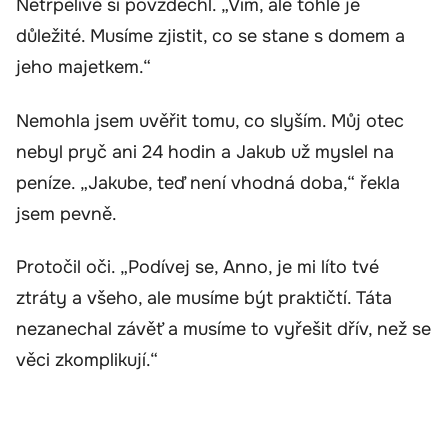
Netrpělivě si povzdechl. „Vím, ale tohle je
důležité. Musíme zjistit, co se stane s domem a
jeho majetkem.“
Nemohla jsem uvěřit tomu, co slyším. Můj otec
nebyl pryč ani 24 hodin a Jakub už myslel na
peníze. „Jakube, teď není vhodná doba,“ řekla
jsem pevně.
Protočil oči. „Podívej se, Anno, je mi líto tvé
ztráty a všeho, ale musíme být praktičtí. Táta
nezanechal závěť a musíme to vyřešit dřív, než se
věci zkomplikují.“