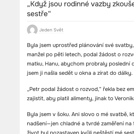
„Když jsou rodinné vazby zkouš
sestře“
Jeden Svět
Byla jsem uprostřed plánování své svatby, k
manžel po pěti letech, podal žádost o rozvo
matku, Hanu, abychom probraly poslední de
jsem ji našla sedět u okna a zírat do dálky.
„Petr podal žádost o rozvod,“ řekla bez em
zajistit, aby platil alimenty, jinak to Vero
Byla jsem v šoku. Ani slovo o mé svatbě, k
nadšení—jen chladné a tvrdé zaměření na f
život byl pozastaven kvůli neštěstí mé sest