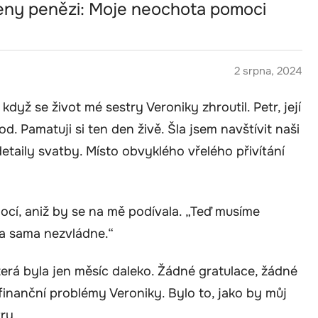
eny penězi: Moje neochota pomoci
2 srpna, 2024
dyž se život mé sestry Veroniky zhroutil. Petr, její
d. Pamatuji si ten den živě. Šla jsem navštívit naši
taily svatby. Místo obvyklého vřelého přivítání
ocí, aniž by se na mě podívala. „Teď musíme
nika sama nezvládne.“
terá byla jen měsíc daleko. Žádné gratulace, žádné
inanční problémy Veroniky. Bylo to, jako by můj
ry.