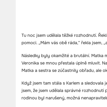
Tu noc jsem udělala těžké rozhodnutí. Ře
pomoci. „Mám vás obě ráda,“ řekla jsem, „al
Následky byly okamžité a brutální. Matka 
Veronika se mnou přestala úplně mluvit. N
Matka a sestra se zúčastnily obřadu, ale o
Když jsem tam stála s Karlem a sledovala j
jsem, že jsem udělala správné rozhodnutí p
rodinou byl narušený, možná nenapravitel