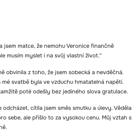
kla jsem matce, že nemohu Veronice finančně
e musím myslet i na svůj vlastní život.“
mě obvinila z toho, že jsem sobecká a nevděčná.
a mé svatbě byla ve vzduchu hmatatelná napětí.
kamžitě poté odešly bez jediného slova gratulace.
e odcházet, cítila jsem směs smutku a úlevy. Věděla
ro sebe, ale přišlo to za vysokou cenu. Můj vztah s
ně.