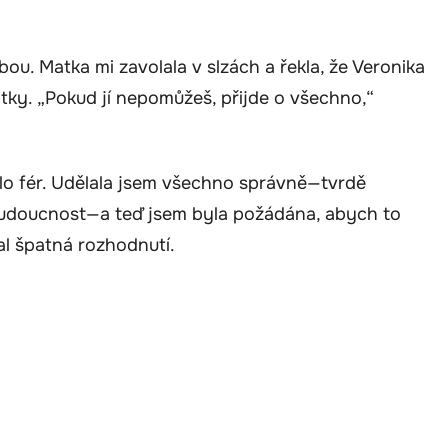
ou. Matka mi zavolala v slzách a řekla, že Veronika
tky. „Pokud jí nepomůžeš, přijde o všechno,“
ylo fér. Udělala jsem všechno správně—tvrdě
 budoucnost—a teď jsem byla požádána, abych to
al špatná rozhodnutí.