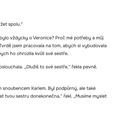
ržet spolu.“
to bylo vždycky o Veronice? Proč mé potřeby a můj
 Tvrdě jsem pracovala na tom, abych si vybudovala
bych ho ohrozila kvůli své sestře.
oslouchala. „Dlužíš to své sestře,“ řekla pevně.
m snoubencem Karlem. Byl podpůrný, ale také
at tvou sestru donekonečna,“ řekl. „Musíme myslet