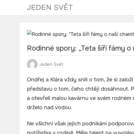
Skip
JEDEN SVĚT
to
content
Rodinné spory: „Teta šíří fámy 
Jeden Svět
Ondřej a Klára vždy snili o tom, že si založí
představu o tom, čeho chtějí dosáhnout. P
a otevřeli malou kavárnu ve svém rodném mě
drželo nad vodou.
Ne všichni však jejich podnikání podporova
potížistka v rodině. Měla talent na vyvolá