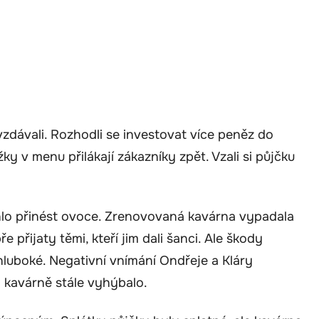
dávali. Rozhodli se investovat více peněz do
y v menu přilákají zákazníky zpět. Vzali si půjčku
mohlo přinést ovoce. Zrenovovaná kavárna vypadala
přijaty těmi, kteří jim dali šanci. Ale škody
hluboké. Negativní vnímání Ondřeje a Kláry
h kavárně stále vyhýbalo.