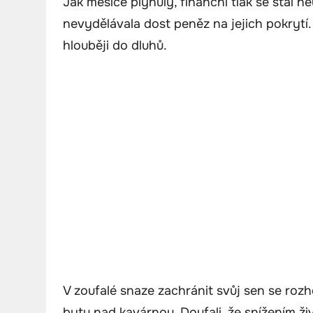
Jak měsíce plynuly, finanční tlak se stal 
nevydělávala dost peněz na jejich pokrytí
hlouběji do dluhů.
V zoufalé snaze zachránit svůj sen se roz
bytu nad kavárnou. Doufali, že snížením živ