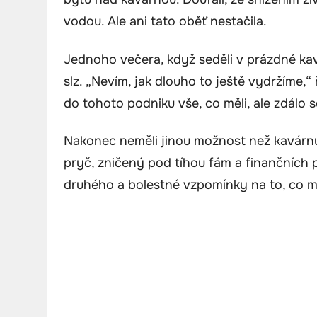
vodou. Ale ani tato oběť nestačila.
Jednoho večera, když seděli v prázdné kav
slz. „Nevím, jak dlouho to ještě vydržíme,“ 
do tohoto podniku vše, co měli, ale zdálo s
Nakonec neměli jinou možnost než kavárnu z
pryč, zničený pod tíhou fám a finančních p
druhého a bolestné vzpomínky na to, co m