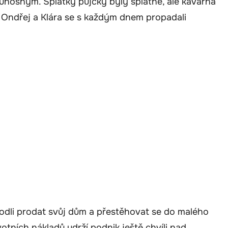
neúnosným. Splátky půjčky byly splatné, ale kavárna
. Ondřej a Klára se s každým dnem propadali
hodli prodat svůj dům a přestěhovat se do malého
otních nákladů udrží podnik ještě chvíli nad