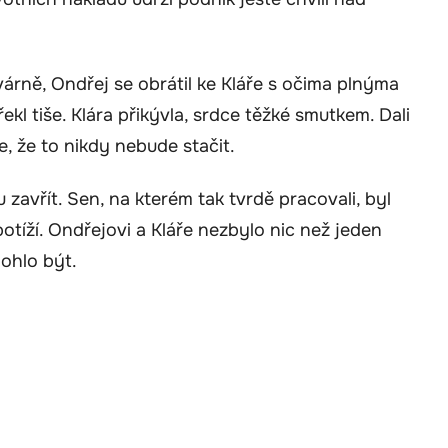
árně, Ondřej se obrátil ke Kláře s očima plnýma
řekl tiše. Klára přikývla, srdce těžké smutkem. Dali
e, že to nikdy nebude stačit.
avřít. Sen, na kterém tak tvrdě pracovali, byl
otíží. Ondřejovi a Kláře nezbylo nic než jeden
ohlo být.