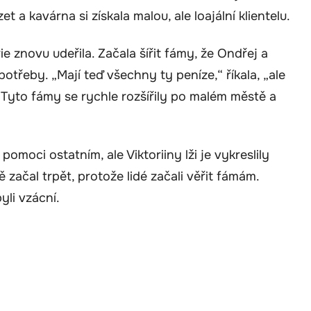
et a kavárna si získala malou, ale loajální klientelu.
ie znovu udeřila. Začala šířit fámy, že Ondřej a
otřeby. „Mají teď všechny ty peníze,“ říkala, „ale
Tyto fámy se rychle rozšířily po malém městě a
pomoci ostatním, ale Viktoriiny lži je vykreslily
začal trpět, protože lidé začali věřit fámám.
yli vzácní.