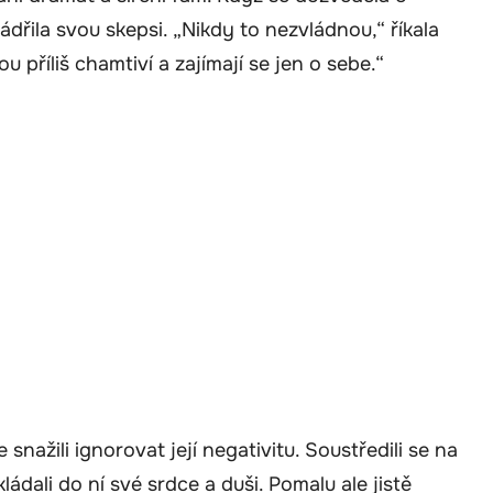
dřila svou skepsi. „Nikdy to nezvládnou,“ říkala
příliš chamtiví a zajímají se jen o sebe.“
e snažili ignorovat její negativitu. Soustředili se na
ádali do ní své srdce a duši. Pomalu ale jistě