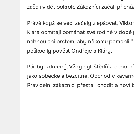
začali vidět pokrok. Zákazníci začali přicház
Právě když se věci začaly zlepšovat, Viktor
Klára odmítají pomáhat své rodině v době p
nehnou ani prstem, aby někomu pomohli.“ 
poškodily pověst Ondřeje a Kláry.
Pár byl zdrcený. Vždy byli štědří a ochotní 
jako sobecké a bezcitné. Obchod v kavárně 
Pravidelní zákazníci přestali chodit a noví b