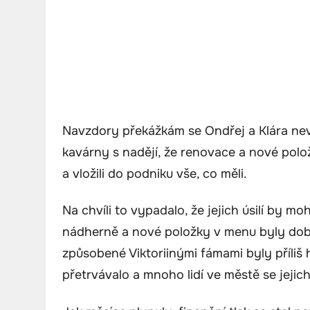
Navzdory překážkám se Ondřej a Klára nevz
kavárny s nadějí, že renovace a nové položk
a vložili do podniku vše, co měli.
Na chvíli to vypadalo, že jejich úsilí by 
nádherně a nové položky v menu byly dobře 
způsobené Viktoriinými fámami byly příliš 
přetrvávalo a mnoho lidí ve městě se jejic