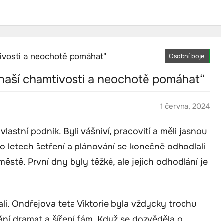
Osobní boje
o naší chamtivosti a neochotě pomáhat“
1 června, 2024
 vlastní podnik. Byli vášniví, pracovití a měli jasnou
o letech šetření a plánování se konečně odhodlali
stě. První dny byly těžké, ale jejich odhodlání je
li. Ondřejova teta Viktorie byla vždycky trochu
vání dramat a šíření fám. Když se dozvěděla o