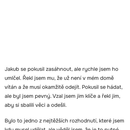
Jakub se pokusil zasáhnout, ale rychle jsem ho
umlčel. Řekl jsem mu, že už není v mém domě
vítán a že musí okamžitě odejít. Pokusil se hádat,
ale byl jsem pevný. Vzal jsem jim klíče a řekl jim,
aby si sbalili věci a odešli.
Bylo to jedno z nejtěžších rozhodnutí, které jsem
kdy musel udělat, ale věděl jsem, že je to nutné.