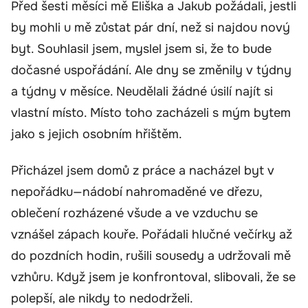
Před šesti měsíci mě Eliška a Jakub požádali, jestli
by mohli u mě zůstat pár dní, než si najdou nový
byt. Souhlasil jsem, myslel jsem si, že to bude
dočasné uspořádání. Ale dny se změnily v týdny
a týdny v měsíce. Neudělali žádné úsilí najít si
vlastní místo. Místo toho zacházeli s mým bytem
jako s jejich osobním hřištěm.
Přicházel jsem domů z práce a nacházel byt v
nepořádku—nádobí nahromaděné ve dřezu,
oblečení rozházené všude a ve vzduchu se
vznášel zápach kouře. Pořádali hlučné večírky až
do pozdních hodin, rušili sousedy a udržovali mě
vzhůru. Když jsem je konfrontoval, slibovali, že se
polepší, ale nikdy to nedodrželi.