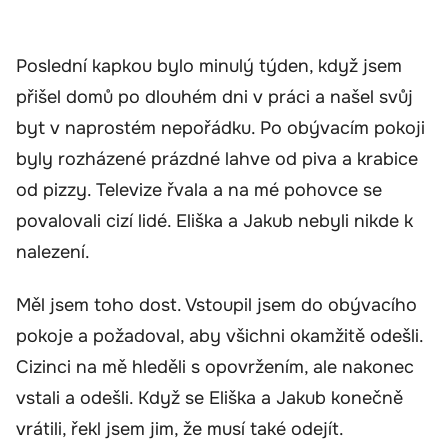
Poslední kapkou bylo minulý týden, když jsem
přišel domů po dlouhém dni v práci a našel svůj
byt v naprostém nepořádku. Po obývacím pokoji
byly rozházené prázdné lahve od piva a krabice
od pizzy. Televize řvala a na mé pohovce se
povalovali cizí lidé. Eliška a Jakub nebyli nikde k
nalezení.
Měl jsem toho dost. Vstoupil jsem do obývacího
pokoje a požadoval, aby všichni okamžitě odešli.
Cizinci na mě hleděli s opovržením, ale nakonec
vstali a odešli. Když se Eliška a Jakub konečně
vrátili, řekl jsem jim, že musí také odejít.