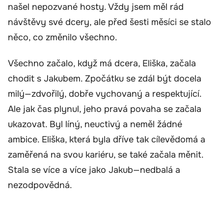
našel nepozvané hosty. Vždy jsem měl rád
návštěvy své dcery, ale před šesti měsíci se stalo
něco, co změnilo všechno.
Všechno začalo, když má dcera, Eliška, začala
chodit s Jakubem. Zpočátku se zdál být docela
milý—zdvořilý, dobře vychovaný a respektující.
Ale jak čas plynul, jeho pravá povaha se začala
ukazovat. Byl líný, neuctivý a neměl žádné
ambice. Eliška, která byla dříve tak cílevědomá a
zaměřená na svou kariéru, se také začala měnit.
Stala se více a více jako Jakub—nedbalá a
nezodpovědná.