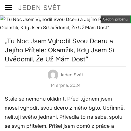
Skip
JEDEN SVĚT
to
Osobní příběhy
content
„Tu Noc Jsem Vyhodil Svou Dceru a
Jejího Přítele: Okamžik, Kdy Jsem Si
Uvědomil, Že Už Mám Dost“
Jeden Svět
14 srpna, 2024
Stále se nemohu uklidnit. Před týdnem jsem
musel vyhodit svou dceru z mého bytu. Upřímně,
nelituji svého jednání. Přivedla to na sebe, spolu
se svým přítelem. Přišel jsem domů z práce a