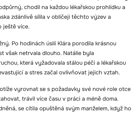
podpůrný, chodil na každou lékařskou prohlídku a
ka zdánlivě sílila v obličeji těchto výzev a
o ještě více.
ný. Po hodinách úsilí Klára porodila krásnou
st však netrvala dlouho. Natálie byla
uchou, která vyžadovala stálou péči a lékařskou
astující a stres začal ovlivňovat jejich vztah.
 potíže vyrovnat se s požadavky své nové role otce
tahovat, trávil více času v práci a méně doma.
zdněná, se cítila opuštěná svým manželem, když ho