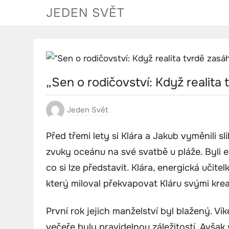
Skip
JEDEN SVĚT
to
content
„Sen o rodičovství: Když realita
Jeden Svět
Před třemi lety si Klára a Jakub vyměnili 
zvuky oceánu na své svatbě u pláže. Byli 
co si lze představit. Klára, energická učite
který miloval překvapovat Kláru svými krea
První rok jejich manželství byl blažený. Ví
večeře byly pravidelnou záležitostí. Avša