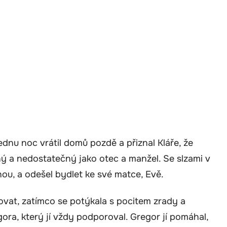
dnu noc vrátil domů pozdě a přiznal Kláře, že
ný a nedostatečný jako otec a manžel. Se slzami v
nou, a odešel bydlet ke své matce, Evě.
čovat, zatímco se potýkala s pocitem zrady a
gora, který jí vždy podporoval. Gregor jí pomáhal,