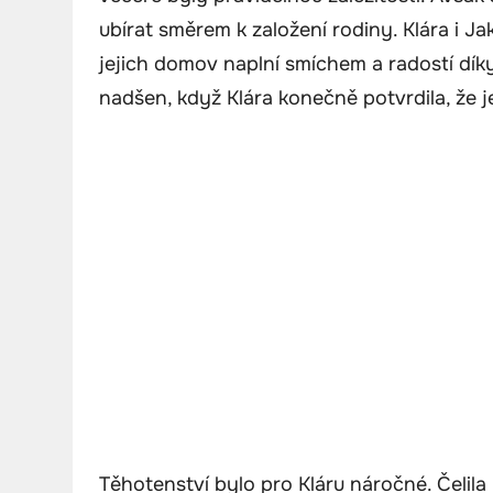
ubírat směrem k založení rodiny. Klára i Jak
jejich domov naplní smíchem a radostí dík
nadšen, když Klára konečně potvrdila, že j
Těhotenství bylo pro Kláru náročné. Čelil