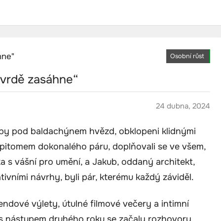
Osobní růst
 tvrdě zasáhne“
24 dubna, 2024
sliby pod baldachýnem hvězd, obklopeni klidnými
epitomem dokonalého páru, doplňovali se ve všem,
lka s vášní pro umění, a Jakub, oddaný architekt,
tivními návrhy, byli pár, kterému každý záviděl.
kendové výlety, útulné filmové večery a intimní
k s nástupem druhého roku se začaly rozhovory