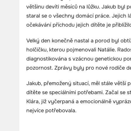
většinu devíti měsíců na lůžku. Jakub byl 
staral se o všechny domácí práce. Jejich lás
očekávání příchodu jejich dítěte je přiblížil
Velký den konečně nastal a porod byl obtíž
holčičku, kterou pojmenovali Natálie. Rado
diagnostikována s vzácnou genetickou por
pozornost. Zprávy byly pro nové rodiče dev
Jakub, přemožený situací, měl stále větší
dítěte se speciálními potřebami. Začal se s
Klára, již vyčerpaná a emocionálně vyprá
nejvíce potřebovala.