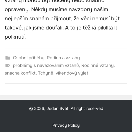
vztahy mohou být nuceny nebo snadno
opraveny. Někdy musíme navzdory našim
nejlepším snahám přijmout, že věci nemusí být
takové, jak jsme doufali. A to je těžká pilulka k
polknutí.
Osobní příběhy
,
Rodina a vztahy
problémy s navazováním vztahů
,
Rodinné vztahy
,
snacha konflikt
,
Tchyně
,
víkendový výlet
© 2026, Jeden Svět. All right reserved
Privacy Policy