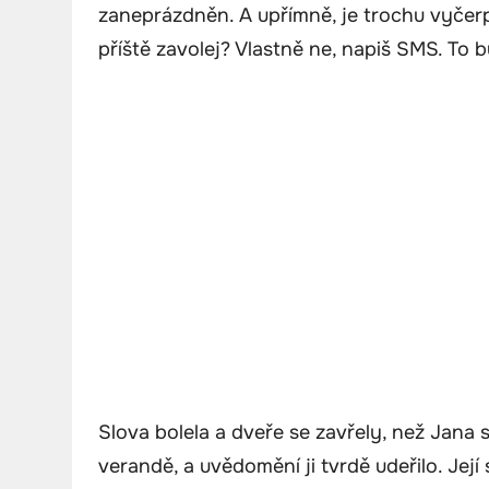
zaneprázdněn. A upřímně, je trochu vyčerp
příště zavolej? Vlastně ne, napiš SMS. To b
Slova bolela a dveře se zavřely, než Jana 
verandě, a uvědomění ji tvrdě udeřilo. Její