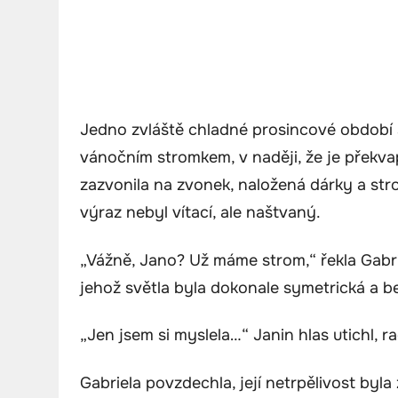
Jedno zvláště chladné prosincové období se
vánočním stromkem, v naději, že je překv
zazvonila na zvonek, naložená dárky a stro
výraz nebyl vítací, ale naštvaný.
„Vážně, Jano? Už máme strom,“ řekla Gabrie
jehož světla byla dokonale symetrická a b
„Jen jsem si myslela…“ Janin hlas utichl, r
Gabriela povzdechla, její netrpělivost byla