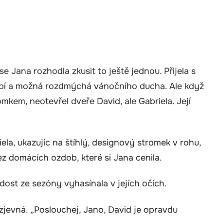
 Jana rozhodla zkusit to ještě jednou. Přijela s
apí a možná rozdmýchá vánočního ducha. Ale když
mkem, neotevřel dveře David, ale Gabriela. Její
la, ukazujíc na štíhlý, designový stromek v rohu,
ez domácích ozdob, které si Jana cenila.
adost ze sezóny vyhasínala v jejích očích.
 zjevná. „Poslouchej, Jano, David je opravdu