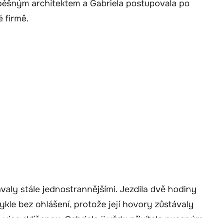
pěšným architektem a Gabriela postupovala po
é firmě.
ávaly stále jednostrannějšími. Jezdila dvě hodiny
le bez ohlášení, protože její hovory zůstávaly