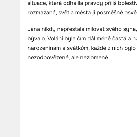
situace, která odhalila pravdy příliš bolest
rozmazaná, světla města ji posměšně osvět
Jana nikdy nepřestala milovat svého syna, al
bývalo. Volání byla čím dál méně častá a ná
narozeninám a svátkům, každé z nich bylo
nezodpovězené, ale nezlomené.