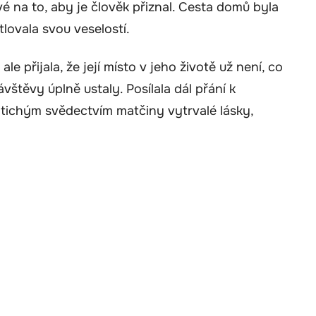
ivé na to, aby je člověk přiznal. Cesta domů byla
lovala svou veselostí.
e přijala, že její místo v jeho životě už není, co
vštěvy úplně ustaly. Posílala dál přání k
 tichým svědectvím matčiny vytrvalé lásky,