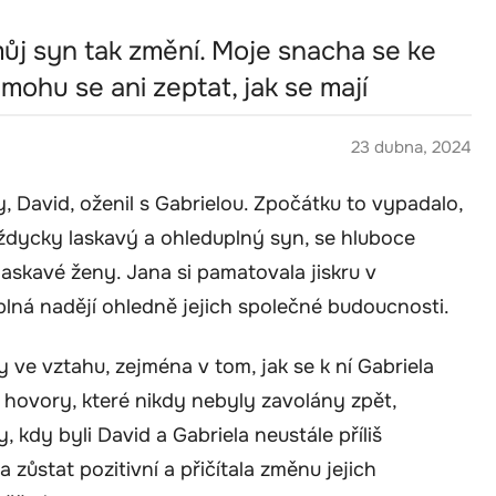
ůj syn tak změní. Moje snacha se ke
mohu se ani zeptat, jak se mají
23 dubna, 2024
, David, oženil s Gabrielou. Zpočátku to vypadalo,
vždycky laskavý a ohleduplný syn, se hluboce
laskavé ženy. Jana si pamatovala jiskru v
lná nadějí ohledně jejich společné budoucnosti.
y ve vztahu, zejména v tom, jak se k ní Gabriela
hovory, které nikdy nebyly zavolány zpět,
, kdy byli David a Gabriela neustále příliš
zůstat pozitivní a přičítala změnu jejich