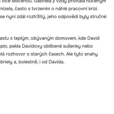
více sklíčenou. Gabriela ji vždy přivítala nuceným
zela, často s tvrzením o náhlé pracovní krizi.
 se nyní zdál roztržitý, jeho odpovědi byly stručné
trastu s teplým, obývaným domovem, kde David
teplo, pekla Davidovy oblíbené sušenky nebo
volá rozhovor o starých časech. Ale tyto snahy
riely a, bolestně, i od Davida.