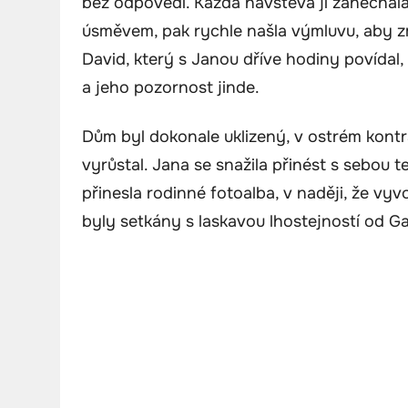
bez odpovědi. Každá návštěva ji zanechala 
úsměvem, pak rychle našla výmluvu, aby zmi
David, který s Janou dříve hodiny povídal,
a jeho pozornost jinde.
Dům byl dokonale uklizený, v ostrém kon
vyrůstal. Jana se snažila přinést s sebou 
přinesla rodinné fotoalba, v naději, že vy
byly setkány s laskavou lhostejností od Gab