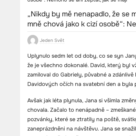
„Nikdy by mě nenapadlo, že se m
mně chová jako k cizí osobě“: Ne
Jeden Svět
Uplynulo sedm let od doby, co se syn Jany
že je všechno dokonalé. David, který byl 
zamiloval do Gabriely, půvabné a zdánlivě 
Davidových očích na svatební den a byla p
Avšak jak léta plynula, Jana si všimla změn
chovala. Začalo to nenápadně – zmeškané 
pozvánky, které se ztratily na poště, svátky
zaneprázdněni na návštěvu. Jana se snažila 