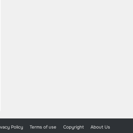
ivacy Policy
Terms of use
Copyright
About Us