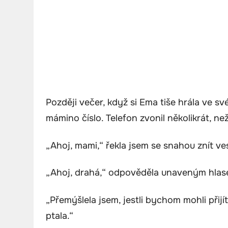
Později večer, když si Ema tiše hrála ve sv
mámino číslo. Telefon zvonil několikrát, ne
„Ahoj, mami,“ řekla jsem se snahou znít ve
„Ahoj, drahá,“ odpověděla unaveným hlas
„Přemýšlela jsem, jestli bychom mohli přijí
ptala.“