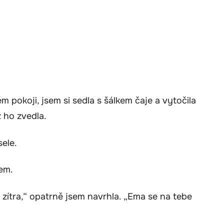
ém pokoji, jsem si sedla s šálkem čaje a vytočila
ž ho zvedla.
sele.
em.
t zítra,“ opatrně jsem navrhla. „Ema se na tebe