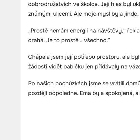
dobrodružstvích ve školce. Její hlas byl uk
známými ulicemi. Ale moje mysl byla jinde
„Prostě nemám energii na návštěvy,“ řekla
drahá. Je to prostě… všechno.“
Chápala jsem její potřebu prostoru, ale by
žádosti vidět babičku jen přidávaly na váze
Po našich pochůzkách jsme se vrátili domů 
později odpoledne. Ema byla spokojená, ale