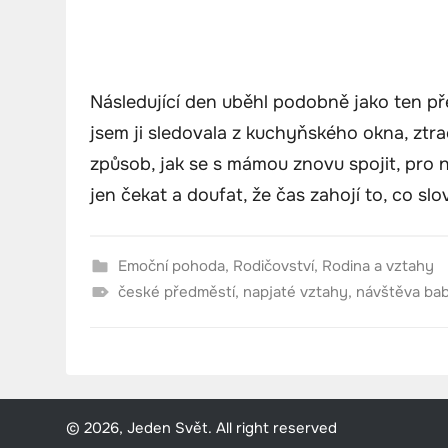
Následující den uběhl podobně jako ten př
jsem ji sledovala z kuchyňského okna, ztr
způsob, jak se s mámou znovu spojit, pro 
jen čekat a doufat, že čas zahojí to, co sl
Emoční pohoda
,
Rodičovství
,
Rodina a vztahy
české předměstí
,
napjaté vztahy
,
návštěva bab
© 2026, Jeden Svět. All right reserved