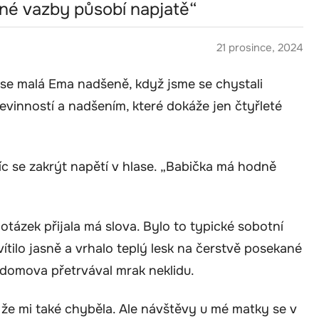
né vazby působí napjatě“
21 prosince, 2024
 se malá Ema nadšeně, když jsme se chystali
nevinností a nadšením, které dokáže jen čtyřleté
íc se zakrýt napětí v hlase. „Babička má hodně
otázek přijala má slova. Bylo to typické sobotní
tilo jasně a vrhalo teplý lesk na čerstvě posekané
o domova přetrvával mrak neklidu.
že mi také chyběla. Ale návštěvy u mé matky se v