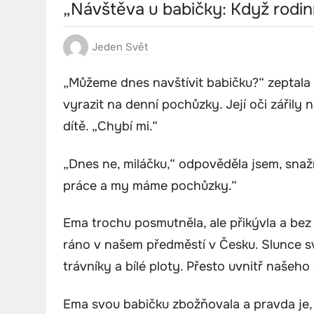
„Návštěva u babičky: Když rodin
Jeden Svět
„Můžeme dnes navštívit babičku?“ zeptala
vyrazit na denní pochůzky. Její oči zářily 
dítě. „Chybí mi.“
„Dnes ne, miláčku,“ odpověděla jsem, snaž
práce a my máme pochůzky.“
Ema trochu posmutněla, ale přikývla a bez 
ráno v našem předměstí v Česku. Slunce sví
trávníky a bílé ploty. Přesto uvnitř našeh
Ema svou babičku zbožňovala a pravda je, 