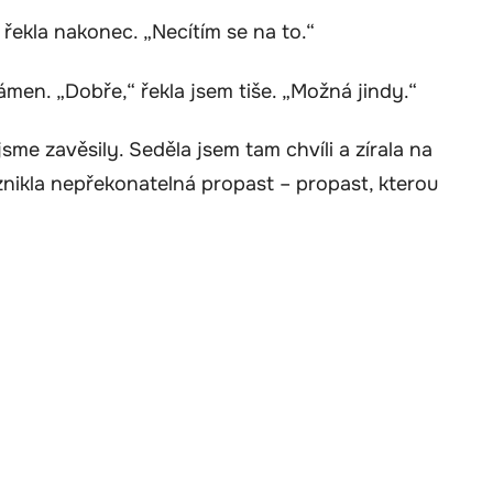
 řekla nakonec. „Necítím se na to.“
ámen. „Dobře,“ řekla jsem tiše. „Možná jindy.“
jsme zavěsily. Seděla jsem tam chvíli a zírala na
vznikla nepřekonatelná propast – propast, kterou