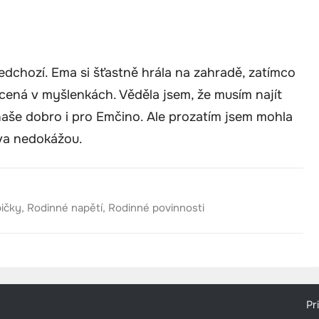
edchozí. Ema si šťastně hrála na zahradě, zatímco
acená v myšlenkách. Věděla jsem, že musím najít
naše dobro i pro Emčino. Ale prozatím jsem mohla
ova nedokážou.
ičky
,
Rodinné napětí
,
Rodinné povinnosti
Pr