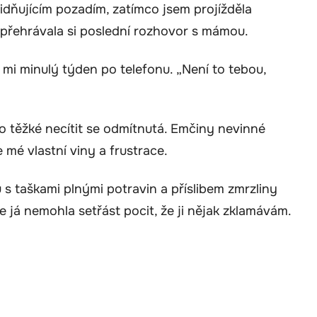
lidňujícím pozadím, zatímco jsem projížděla
, přehrávala si poslední rozhovor s mámou.
 mi minulý týden po telefonu. „Není to tebou,
lo těžké necítit se odmítnutá. Emčiny nevinné
 mé vlastní viny a frustrace.
s taškami plnými potravin a příslibem zmrzliny
 já nemohla setřást pocit, že ji nějak zklamávám.