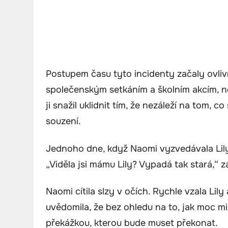
Postupem času tyto incidenty začaly ovli
společenským setkáním a školním akcím, ne
ji snažil uklidnit tím, že nezáleží na tom, c
souzení.
Jednoho dne, když Naomi vyzvedávala Lily 
„Viděla jsi mámu Lily? Vypadá tak stará,“ z
Naomi cítila slzy v očích. Rychle vzala Lily
uvědomila, že bez ohledu na to, jak moc m
překážkou, kterou bude muset překonat.