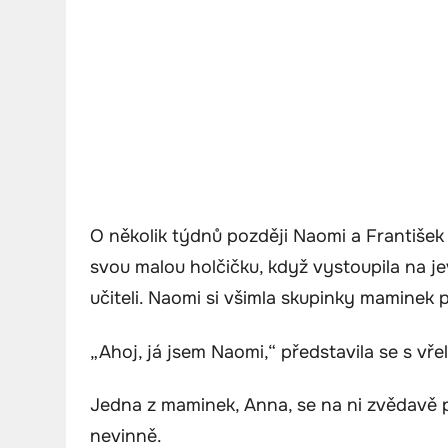
O několik týdnů později Naomi a František na
svou malou holčičku, když vystoupila na jev
učiteli. Naomi si všimla skupinky maminek po
„Ahoj, já jsem Naomi,“ představila se s v
Jedna z maminek, Anna, se na ni zvědavě po
nevinně.