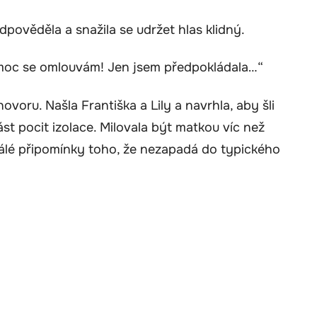
dpověděla a snažila se udržet hlas klidný.
, moc se omlouvám! Jen jsem předpokládala…“
ovoru. Našla Františka a Lily a navrhla, aby šli
st pocit izolace. Milovala být matkou víc než
tálé připomínky toho, že nezapadá do typického