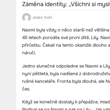
Záměna identity: „Všichni si mys
Jeden Svět
Naomi byla vždy o něco starší než většina j
45 letech porodila své první dítě, Lily. Nao
přírůstku. Čekali na tento okamžik dlouho a
náručí.
Jedno slunečné odpoledne se Naomi a Lily v
nyní pětiletá, byla nadšená z dobrodružstv
rušné kanceláře. Fronta byla dlouhá, ale Na
čas.
Když se konečně dostaly k přepážce, mlad
Podíval se na Naomi a pak na Lily. „Jak v