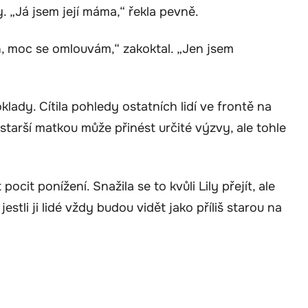
y. „Já jsem její máma,“ řekla pevně.
h, moc se omlouvám,“ zakoktal. „Jen jsem
lady. Cítila pohledy ostatních lidí ve frontě na
 starší matkou může přinést určité výzvy, ale tohle
cit ponížení. Snažila se to kvůli Lily přejít, ale
jestli ji lidé vždy budou vidět jako příliš starou na