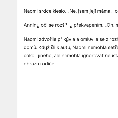
Naomi srdce kleslo. „Ne, jsem její máma,“ o
Anniny oči se rozšířily překvapením. „Oh
Naomi zdvořile přikývla a omluvila se z rozh
domů. Když šli k autu, Naomi nemohla setřá
cokoli jiného, ale nemohla ignorovat neus
obrazu rodiče.