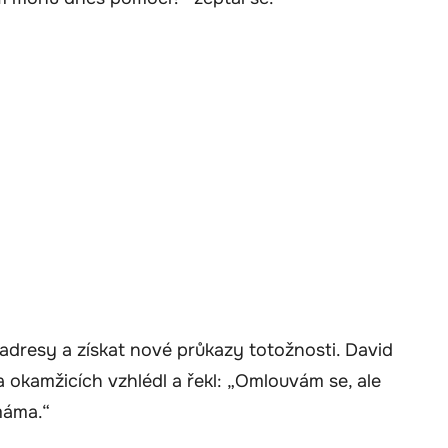
t adresy a získat nové průkazy totožnosti. David
ka okamžicích vzhlédl a řekl: „Omlouvám se, ale
máma.“