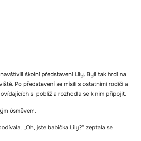
vštívili školní představení Lily. Byli tak hrdí na
iště. Po představení se mísili s ostatními rodiči a
vídajících si poblíž a rozhodla se k nim připojit.
řelým úsměvem.
dívala. „Oh, jste babička Lily?“ zeptala se