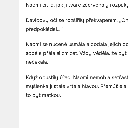
Naomi cítila, jak jí tváře zčervenaly rozpak
Davidovy oči se rozšířily překvapením. „O
předpokládal…“
Naomi se nuceně usmála a podala jejich dok
sobě a přála si zmizet. Vždy věděla, že být
nečekala.
Když opustily úřad, Naomi nemohla setřást po
myšlenka jí stále vrtala hlavou. Přemýšlela, 
to být matkou.