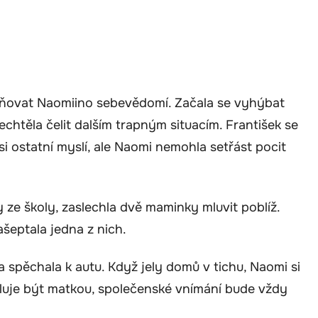
vňovat Naomiino sebevědomí. Začala se vyhýbat
chtěla čelit dalším trapným situacím. František se
o si ostatní myslí, ale Naomi nemohla setřást pocit
ze školy, zaslechla dvě maminky mluvit poblíž.
ašeptala jedna z nich.
 a spěchala k autu. Když jely domů v tichu, Naomi si
iluje být matkou, společenské vnímání bude vždy