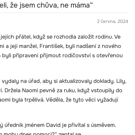
leli, že jsem chůva, ne máma“
2 června, 2024
ejích přátel, když se rozhodla založit rodinu. Ve
mi a její manžel, František, byli nadšení z nového
 byli připraveni přijmout rodičovství s otevřenou
ydaly na úřad, aby si aktualizovaly doklady. Lily,
í. Držela Naomi pevně za ruku, když vstoupily do
omi byla trpělivá. Věděla, že tyto věci vyžadují
ý úředník jménem David je přivítal s úsměvem.
ám mohu dnes pomoci?“ zeptal se.