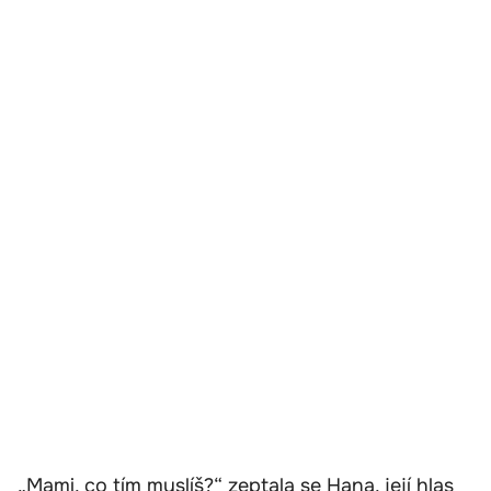
„Mami, co tím myslíš?“ zeptala se Hana, její hlas