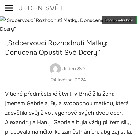
Skip
JEDEN SVĚT
to
Emocionální boje
content
„Srdcervoucí Rozhodnutí Matky:
Donucena Opustit Své Dcery“
Jeden Svět
24 května, 2024
V tiché předměstské čtvrti v Brně žila žena
jménem Gabriela. Byla svobodnou matkou, která
zasvětila svůj život výchově svých dvou dcer,
Alexandry a Hany. Gabriela byla vždy pilířem síly,
pracovala na několika zaměstnáních, aby zajistila,