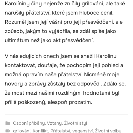
Karolíniny činy nejenže zničily grilování, ale také
narušily přátelství, které jsem hluboce cenil.
Rozuměl jsem její vášni pro její přesvědčení, ale
způsob, jakým to vyjádřila, se zdál spíše jako
ultimátum než jako akt přesvědčení.
V následujících dnech jsem se snažil Karolínu
kontaktovat, doufaje, že pochopím její pohled a
možná opravím naše přátelství. Nicméně moje
hovory a zprávy zůstaly bez odpovědi. Zdálo se,
že most mezi našimi rozdílnými hodnotami byl
příliš poškozený, alespoň prozatím.
Osobní příběhy
,
Vztahy
,
Životní styl
grilování
,
Konflikt
,
Přátelství
,
veganství
,
Životní volby