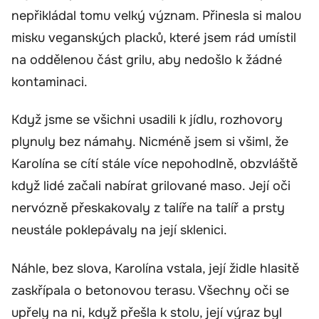
nepřikládal tomu velký význam. Přinesla si malou
misku veganských placků, které jsem rád umístil
na oddělenou část grilu, aby nedošlo k žádné
kontaminaci.
Když jsme se všichni usadili k jídlu, rozhovory
plynuly bez námahy. Nicméně jsem si všiml, že
Karolína se cítí stále více nepohodlně, obzvláště
když lidé začali nabírat grilované maso. Její oči
nervózně přeskakovaly z talíře na talíř a prsty
neustále poklepávaly na její sklenici.
Náhle, bez slova, Karolína vstala, její židle hlasitě
zaskřípala o betonovou terasu. Všechny oči se
upřely na ni, když přešla k stolu, její výraz byl