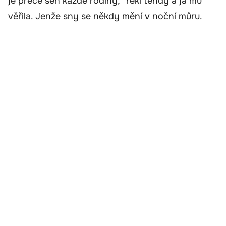
je přece sen každé rodiny,“ řekl tehdy a já mu
věřila. Jenže sny se někdy mění v noční můru.