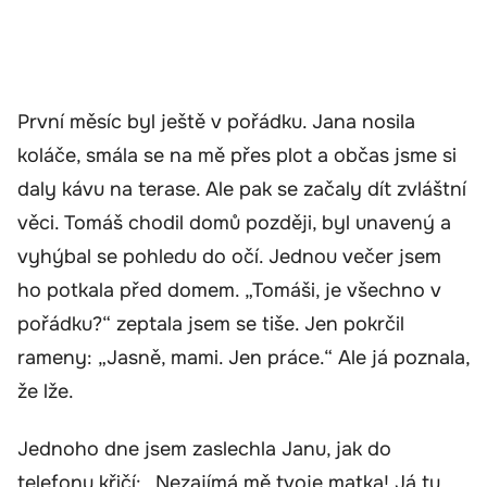
První měsíc byl ještě v pořádku. Jana nosila
koláče, smála se na mě přes plot a občas jsme si
daly kávu na terase. Ale pak se začaly dít zvláštní
věci. Tomáš chodil domů později, byl unavený a
vyhýbal se pohledu do očí. Jednou večer jsem
ho potkala před domem. „Tomáši, je všechno v
pořádku?“ zeptala jsem se tiše. Jen pokrčil
rameny: „Jasně, mami. Jen práce.“ Ale já poznala,
že lže.
Jednoho dne jsem zaslechla Janu, jak do
telefonu křičí: „Nezajímá mě tvoje matka! Já tu