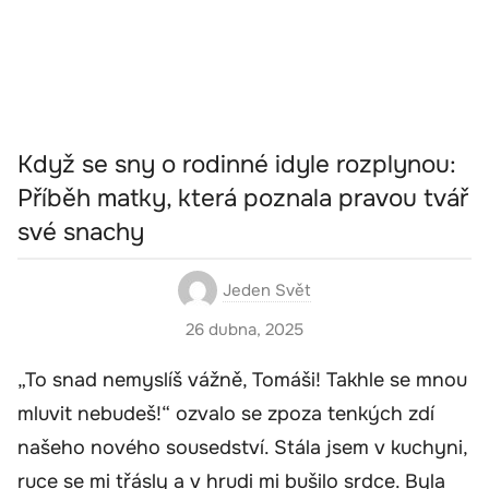
Když se sny o rodinné idyle rozplynou:
Příběh matky, která poznala pravou tvář
své snachy
Jeden Svět
26 dubna, 2025
„To snad nemyslíš vážně, Tomáši! Takhle se mnou
mluvit nebudeš!“ ozvalo se zpoza tenkých zdí
našeho nového sousedství. Stála jsem v kuchyni,
ruce se mi třásly a v hrudi mi bušilo srdce. Byla