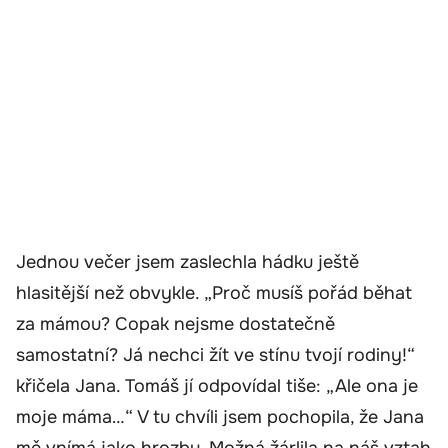
Jednou večer jsem zaslechla hádku ještě
hlasitější než obvykle. „Proč musíš pořád běhat
za mámou? Copak nejsme dostatečně
samostatní? Já nechci žít ve stínu tvojí rodiny!“
křičela Jana. Tomáš jí odpovídal tiše: „Ale ona je
moje máma…“ V tu chvíli jsem pochopila, že Jana
mě vnímá jako hrozbu. Možná žárlila na náš vztah