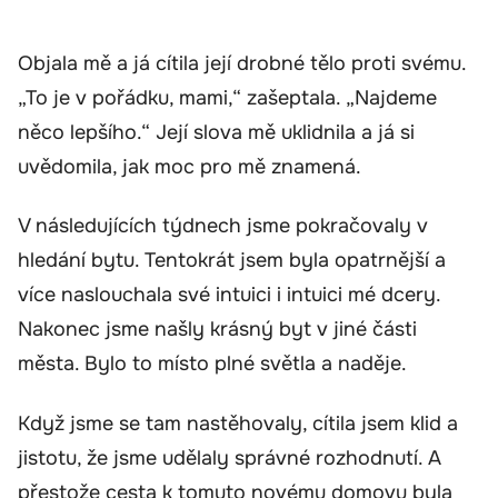
Objala mě a já cítila její drobné tělo proti svému.
„To je v pořádku, mami,“ zašeptala. „Najdeme
něco lepšího.“ Její slova mě uklidnila a já si
uvědomila, jak moc pro mě znamená.
V následujících týdnech jsme pokračovaly v
hledání bytu. Tentokrát jsem byla opatrnější a
více naslouchala své intuici i intuici mé dcery.
Nakonec jsme našly krásný byt v jiné části
města. Bylo to místo plné světla a naděje.
Když jsme se tam nastěhovaly, cítila jsem klid a
jistotu, že jsme udělaly správné rozhodnutí. A
přestože cesta k tomuto novému domovu byla