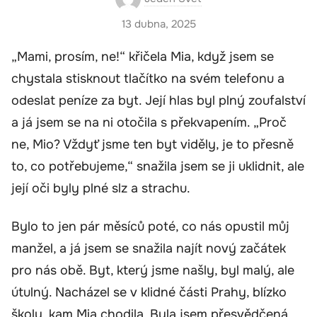
13 dubna, 2025
„Mami, prosím, ne!“ křičela Mia, když jsem se
chystala stisknout tlačítko na svém telefonu a
odeslat peníze za byt. Její hlas byl plný zoufalství
a já jsem se na ni otočila s překvapením. „Proč
ne, Mio? Vždyť jsme ten byt viděly, je to přesně
to, co potřebujeme,“ snažila jsem se ji uklidnit, ale
její oči byly plné slz a strachu.
Bylo to jen pár měsíců poté, co nás opustil můj
manžel, a já jsem se snažila najít nový začátek
pro nás obě. Byt, který jsme našly, byl malý, ale
útulný. Nacházel se v klidné části Prahy, blízko
školy, kam Mia chodila. Byla jsem přesvědčená,