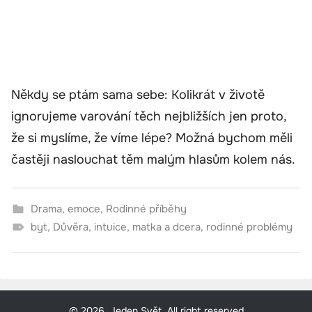
Někdy se ptám sama sebe: Kolikrát v životě
ignorujeme varování těch nejbližších jen proto,
že si myslíme, že víme lépe? Možná bychom měli
častěji naslouchat těm malým hlasům kolem nás.
Drama
,
emoce
,
Rodinné příběhy
byt
,
Důvěra
,
intuice
,
matka a dcera
,
rodinné problémy
© 2026, Jeden Svět. All right reserved