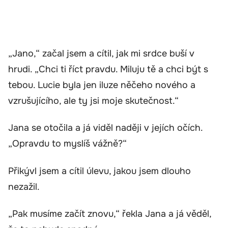
„Jano,“ začal jsem a cítil, jak mi srdce buší v
hrudi. „Chci ti říct pravdu. Miluju tě a chci být s
tebou. Lucie byla jen iluze něčeho nového a
vzrušujícího, ale ty jsi moje skutečnost.“
Jana se otočila a já viděl naději v jejích očích.
„Opravdu to myslíš vážně?“
Přikývl jsem a cítil úlevu, jakou jsem dlouho
nezažil.
„Pak musíme začít znovu,“ řekla Jana a já věděl,