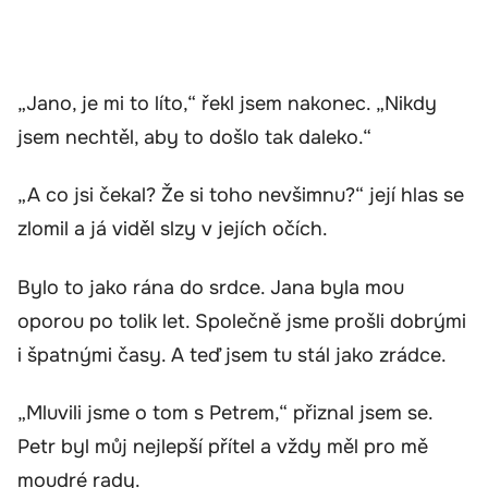
„Jano, je mi to líto,“ řekl jsem nakonec. „Nikdy
jsem nechtěl, aby to došlo tak daleko.“
„A co jsi čekal? Že si toho nevšimnu?“ její hlas se
zlomil a já viděl slzy v jejích očích.
Bylo to jako rána do srdce. Jana byla mou
oporou po tolik let. Společně jsme prošli dobrými
i špatnými časy. A teď jsem tu stál jako zrádce.
„Mluvili jsme o tom s Petrem,“ přiznal jsem se.
Petr byl můj nejlepší přítel a vždy měl pro mě
moudré rady.