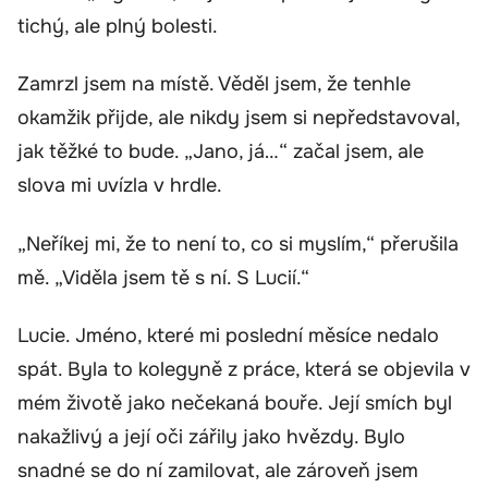
tichý, ale plný bolesti.
Zamrzl jsem na místě. Věděl jsem, že tenhle
okamžik přijde, ale nikdy jsem si nepředstavoval,
jak těžké to bude. „Jano, já…“ začal jsem, ale
slova mi uvízla v hrdle.
„Neříkej mi, že to není to, co si myslím,“ přerušila
mě. „Viděla jsem tě s ní. S Lucií.“
Lucie. Jméno, které mi poslední měsíce nedalo
spát. Byla to kolegyně z práce, která se objevila v
mém životě jako nečekaná bouře. Její smích byl
nakažlivý a její oči zářily jako hvězdy. Bylo
snadné se do ní zamilovat, ale zároveň jsem