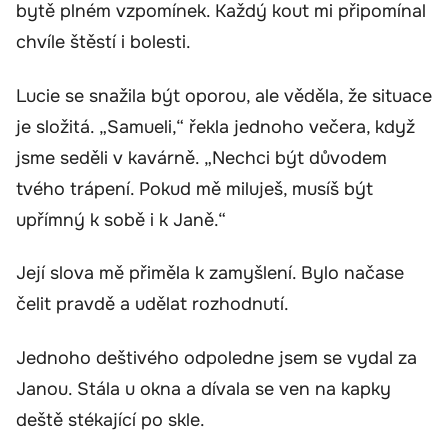
bytě plném vzpomínek. Každý kout mi připomínal
chvíle štěstí i bolesti.
Lucie se snažila být oporou, ale věděla, že situace
je složitá. „Samueli,“ řekla jednoho večera, když
jsme seděli v kavárně. „Nechci být důvodem
tvého trápení. Pokud mě miluješ, musíš být
upřímný k sobě i k Janě.“
Její slova mě přiměla k zamyšlení. Bylo načase
čelit pravdě a udělat rozhodnutí.
Jednoho deštivého odpoledne jsem se vydal za
Janou. Stála u okna a dívala se ven na kapky
deště stékající po skle.