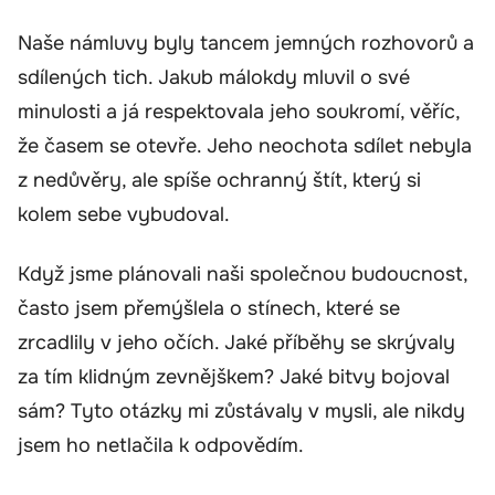
Naše námluvy byly tancem jemných rozhovorů a
sdílených tich. Jakub málokdy mluvil o své
minulosti a já respektovala jeho soukromí, věříc,
že časem se otevře. Jeho neochota sdílet nebyla
z nedůvěry, ale spíše ochranný štít, který si
kolem sebe vybudoval.
Když jsme plánovali naši společnou budoucnost,
často jsem přemýšlela o stínech, které se
zrcadlily v jeho očích. Jaké příběhy se skrývaly
za tím klidným zevnějškem? Jaké bitvy bojoval
sám? Tyto otázky mi zůstávaly v mysli, ale nikdy
jsem ho netlačila k odpovědím.