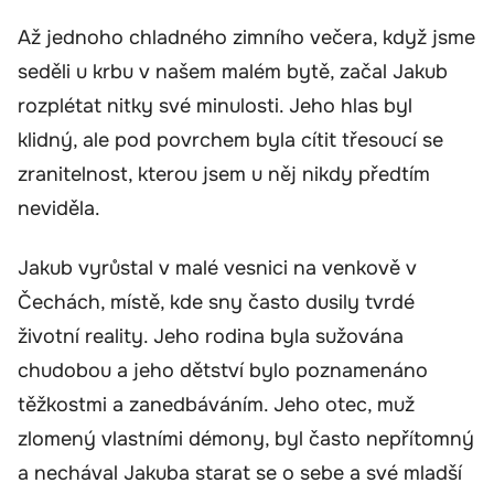
Až jednoho chladného zimního večera, když jsme
seděli u krbu v našem malém bytě, začal Jakub
rozplétat nitky své minulosti. Jeho hlas byl
klidný, ale pod povrchem byla cítit třesoucí se
zranitelnost, kterou jsem u něj nikdy předtím
neviděla.
Jakub vyrůstal v malé vesnici na venkově v
Čechách, místě, kde sny často dusily tvrdé
životní reality. Jeho rodina byla sužována
chudobou a jeho dětství bylo poznamenáno
těžkostmi a zanedbáváním. Jeho otec, muž
zlomený vlastními démony, byl často nepřítomný
a nechával Jakuba starat se o sebe a své mladší