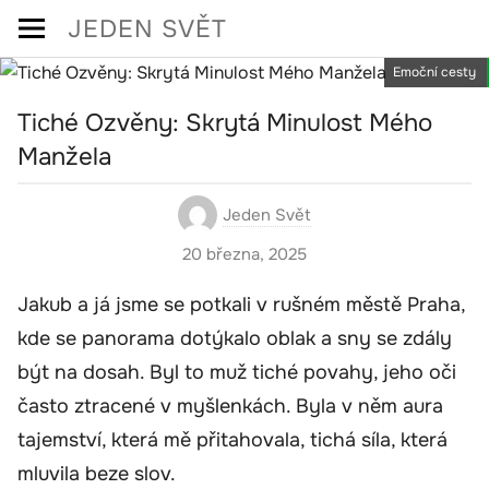
Skip
JEDEN SVĚT
to
Emoční cesty
content
Tiché Ozvěny: Skrytá Minulost Mého
Manžela
Jeden Svět
20 března, 2025
Jakub a já jsme se potkali v rušném městě Praha,
kde se panorama dotýkalo oblak a sny se zdály
být na dosah. Byl to muž tiché povahy, jeho oči
často ztracené v myšlenkách. Byla v něm aura
tajemství, která mě přitahovala, tichá síla, která
mluvila beze slov.