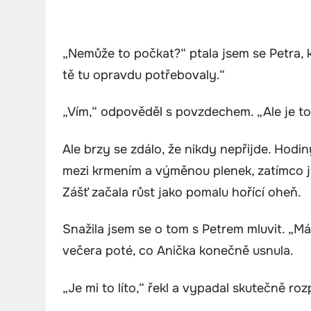
„Nemůže to počkat?“ ptala jsem se Petra, 
tě tu opravdu potřebovaly.“
„Vím,“ odpověděl s povzdechem. „Ale je to
Ale brzy se zdálo, že nikdy nepřijde. Hodin
mezi krmením a výměnou plenek, zatímco j
Zášť začala růst jako pomalu hořící oheň.
Snažila jsem se o tom s Petrem mluvit. „M
večera poté, co Anička konečně usnula.
„Je mi to líto,“ řekl a vypadal skutečně ro