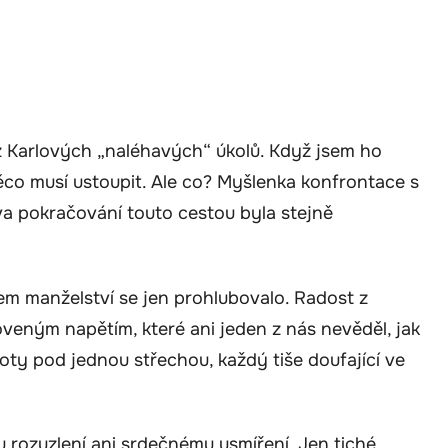
 z Karlových „naléhavých“ úkolů. Když jsem ho
něco musí ustoupit. Ale co? Myšlenka konfrontace s
va pokračování touto cestou byla stejně
em manželství se jen prohlubovalo. Radost z
veným napětím, které ani jeden z nás nevěděl, jak
životy pod jednou střechou, každý tiše doufající ve
rozuzlení ani srdečnému usmíření. Jen tiché