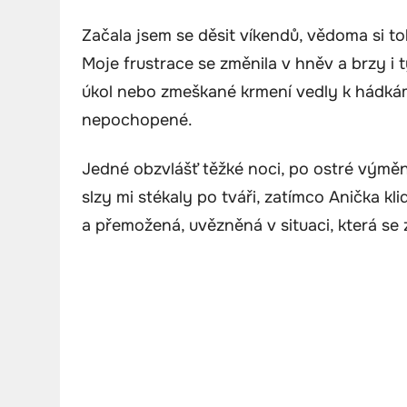
Začala jsem se děsit víkendů, vědoma si t
Moje frustrace se změnila v hněv a brzy i 
úkol nebo zmeškané krmení vedly k hádká
nepochopené.
Jedné obzvlášť těžké noci, po ostré výměn
slzy mi stékaly po tváři, zatímco Anička kli
a přemožená, uvězněná v situaci, která se