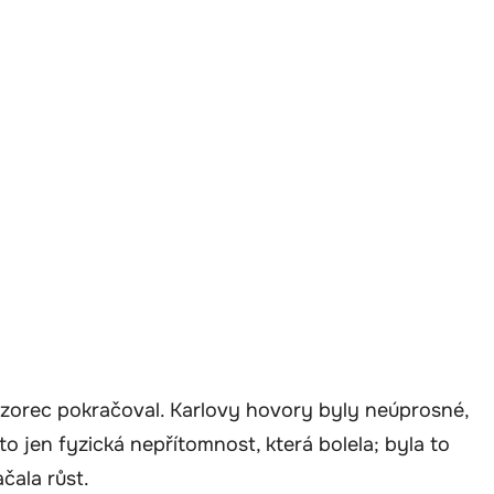
vzorec pokračoval. Karlovy hovory byly neúprosné,
to jen fyzická nepřítomnost, která bolela; byla to
čala růst.