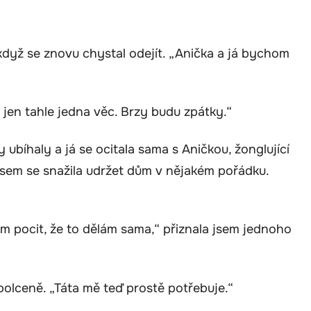
když se znovu chystal odejít. „Anička a já bychom
 jen tahle jedna věc. Brzy budu zpátky.“
y ubíhaly a já se ocitala sama s Aničkou, žonglující
sem se snažila udržet dům v nějakém pořádku.
ám pocit, že to dělám sama,“ přiznala jsem jednoho
zpolceně. „Táta mě teď prostě potřebuje.“