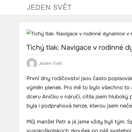
Skip
JEDEN SVĚT
to
content
Tichý tlak: Navigace v rodinné 
Jeden Svět
První dny rodičovství jsou často popisov
výměn plenek. Pro mě to bylo všechno to 
dceru Aničku v náručí, cítila jsem hluboký 
byla i podprahová tenze, kterou jsem neče
Můj manžel Petr a já jsme vždy byli tým. S
vysokoškolských zkoušek po náš svatební d