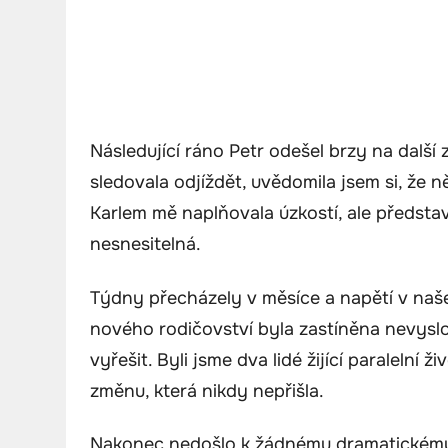
Následující ráno Petr odešel brzy na další
sledovala odjíždět, uvědomila jsem si, že 
Karlem mě naplňovala úzkostí, ale předsta
nesnesitelná.
Týdny přecházely v měsíce a napětí v naš
nového rodičovství byla zastíněna nevyslo
vyřešit. Byli jsme dva lidé žijící paralelní 
změnu, která nikdy nepřišla.
Nakonec nedošlo k žádnému dramatickému 