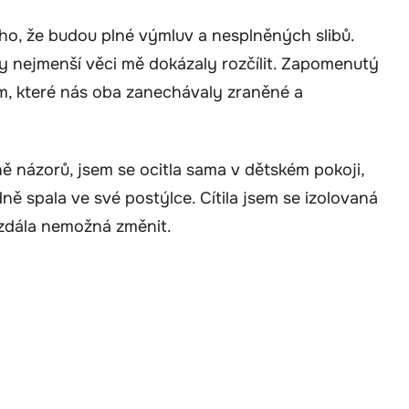
oho, že budou plné výmluv a nesplněných slibů.
ty nejmenší věci mě dokázaly rozčílit. Zapomenutý
m, které nás oba zanechávaly zraněné a
ě názorů, jsem se ocitla sama v dětském pokoji,
dně spala ve své postýlce. Cítila jsem se izolovaná
 zdála nemožná změnit.