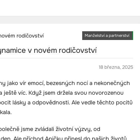
Manželství a partnerství
dynamice v novém rodičovství
18 března, 2025
ány jako vír emocí, bezesných nocí a nekonečných
a ještě víc. Když jsem držela svou novorozenou
pocit lásky a odpovědnosti. Ale vedle těchto pocitů
kala.
polečně jsme zvládali životní výzvy, od
en. Ale příchod Aničky přinesl do našich životů