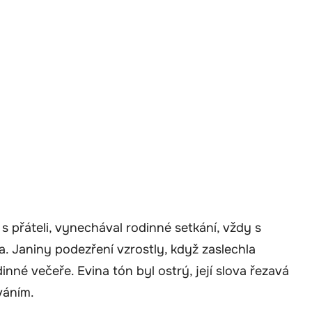
 přáteli, vynechával rodinné setkání, vždy s
a. Janiny podezření vzrostly, když zaslechla
é večeře. Evina tón byl ostrý, její slova řezavá
váním.