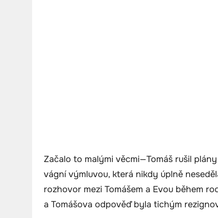
Začalo to malými věcmi—Tomáš rušil plány s
vágní výmluvou, která nikdy úplně neseděl
rozhovor mezi Tomášem a Evou během rodinn
a Tomášova odpověď byla tichým rezigno