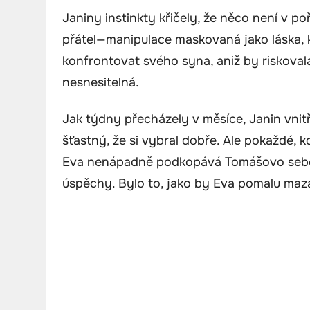
Janiny instinkty křičely, že něco není v po
přátel—manipulace maskovaná jako láska, ko
konfrontovat svého syna, aniž by riskovala
nesnesitelná.
Jak týdny přecházely v měsíce, Janin vnitř
šťastný, že si vybral dobře. Ale pokaždé, kd
Eva nenápadně podkopává Tomášovo sebevě
úspěchy. Bylo to, jako by Eva pomalu maz