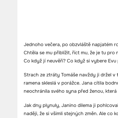
Jednoho večera, po obzvláště napjatém r
Chtěla se mu přiblížit, říct mu, že je tu pro 
Co když jí neuvěří? Co když si vybere Evu
Strach ze ztráty Tomáše navždy ji držel v t
ramena skleslá v porážce. Jana cítila bodnut
neochránila svého syna před ženou, která s
Jak dny plynuly, Janino dilema ji pohlcov
naději, že si všimli stejných změn. Ale co 