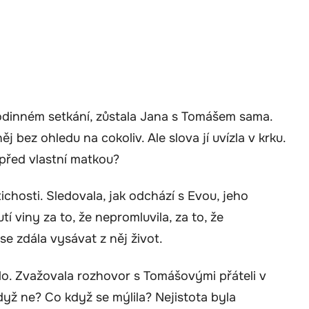
odinném setkání, zůstala Jana s Tomášem sama.
něj bez ohledu na cokoliv. Ale slova jí uvízla v krku.
 před vlastní matkou?
ichosti. Sledovala, jak odchází s Evou, jeho
í viny za to, že nepromluvila, za to, že
e zdála vysávat z něj život.
alo. Zvažovala rozhovor s Tomášovými přáteli v
když ne? Co když se mýlila? Nejistota byla