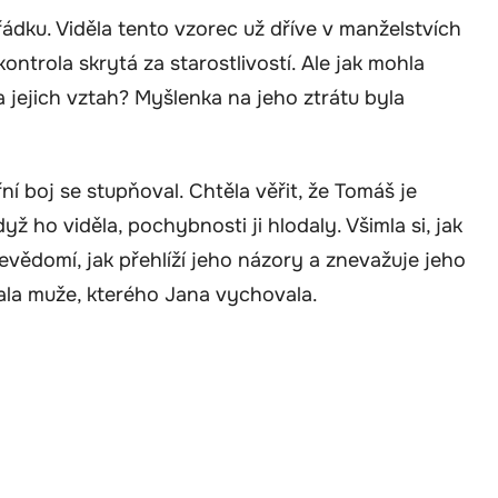
řádku. Viděla tento vzorec už dříve v manželstvích
ntrola skrytá za starostlivostí. Ale jak mohla
 jejich vztah? Myšlenka na jeho ztrátu byla
ní boj se stupňoval. Chtěla věřit, že Tomáš je
yž ho viděla, pochybnosti ji hlodaly. Všimla si, jak
domí, jak přehlíží jeho názory a znevažuje jeho
ala muže, kterého Jana vychovala.