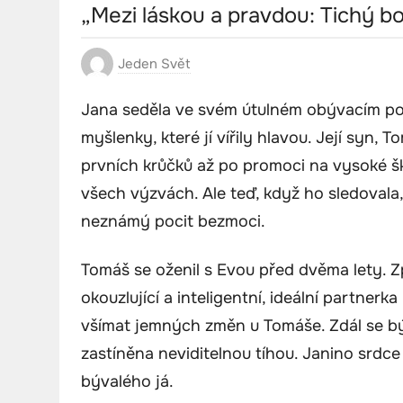
„Mezi láskou a pravdou: Tichý bo
Jeden Svět
Jana seděla ve svém útulném obývacím poko
myšlenky, které jí vířily hlavou. Její syn, 
prvních krůčků až po promoci na vysoké š
všech výzvách. Ale teď, když ho sledovala, 
neznámý pocit bezmoci.
Tomáš se oženil s Evou před dvěma lety. 
okouzlující a inteligentní, ideální partnerka
všímat jemných změn u Tomáše. Zdál se bý
zastíněna neviditelnou tíhou. Janino srdce
bývalého já.