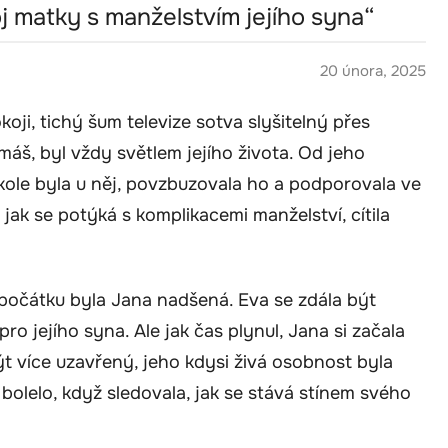
j matky s manželstvím jejího syna“
20 února, 2025
ji, tichý šum televize sotva slyšitelný přes
Tomáš, byl vždy světlem jejího života. Od jeho
kole byla u něj, povzbuzovala ho a podporovala ve
jak se potýká s komplikacemi manželství, cítila
Zpočátku byla Jana nadšená. Eva se zdála být
 pro jejího syna. Ale jak čas plynul, Jana si začala
t více uzavřený, jeho kdysi živá osobnost byla
 bolelo, když sledovala, jak se stává stínem svého