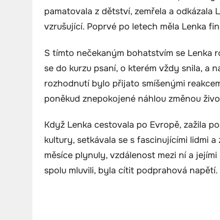
pamatovala z dětství, zemřela a odkázala L
vzrušující. Poprvé po letech měla Lenka f
S tímto nečekaným bohatstvím se Lenka r
se do kurzu psaní, o kterém vždy snila, a n
rozhodnutí bylo přijato smíšenými reakcemi
poněkud znepokojené náhlou změnou životn
Když Lenka cestovala po Evropě, zažila po
kultury, setkávala se s fascinujícími lidmi
měsíce plynuly, vzdálenost mezi ní a jejím
spolu mluvili, byla cítit podprahová napětí.