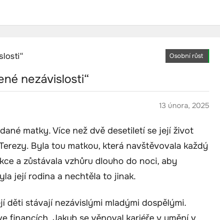
Osobní růst
né nezávislosti“
13 února, 2025
né matky. Více než dvě desetiletí se její život
a Terezy. Byla tou matkou, která navštěvovala každý
akce a zůstávala vzhůru dlouho do noci, aby
a její rodina a nechtěla to jinak.
ejí děti stávají nezávislými mladými dospělými.
e financích, Jakub se věnoval kariéře v umění v