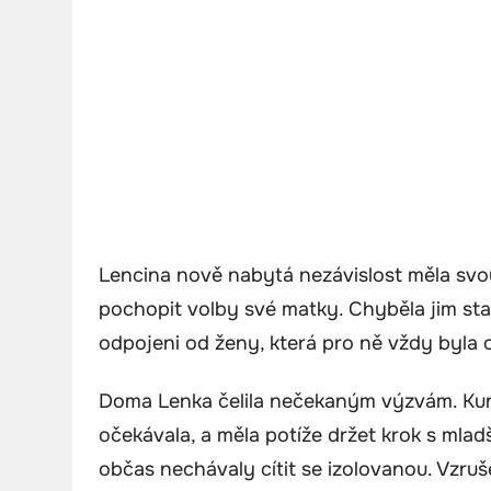
Lencina nově nabytá nezávislost měla svou 
pochopit volby své matky. Chyběla jim stab
odpojeni od ženy, která pro ně vždy byla 
Doma Lenka čelila nečekaným výzvám. Kurz 
očekávala, a měla potíže držet krok s mladší
občas nechávaly cítit se izolovanou. Vzruše