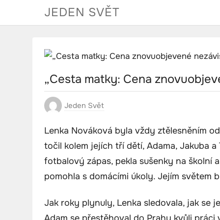
Skip
JEDEN SVĚT
to
content
„Cesta matky: Cena znovuobjeve
Jeden Svět
Lenka Nováková byla vždy ztělesněním odda
točil kolem jejích tří dětí, Adama, Jakuba 
fotbalový zápas, pekla sušenky na školní 
pomohla s domácími úkoly. Jejím světem byl
Jak roky plynuly, Lenka sledovala, jak se j
Adam se přestěhoval do Prahy kvůli práci v