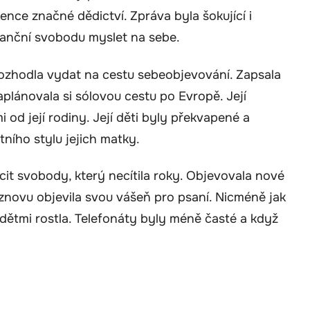
ence značné dědictví. Zpráva byla šokující i
inanční svobodu myslet na sebe.
ozhodla vydat na cestu sebeobjevování. Zapsala
aplánovala si sólovou cestu po Evropě. Její
 od její rodiny. Její děti byly překvapené a
ího stylu jejich matky.
cit svobody, který necítila roky. Objevovala nové
 a znovu objevila svou vášeň pro psaní. Nicméně jak
i dětmi rostla. Telefonáty byly méně časté a když