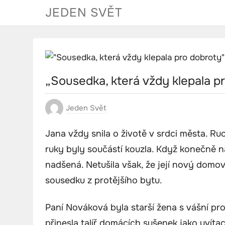
Skip
JEDEN SVĚT
to
content
„Sousedka, která vždy klepala p
Jeden Svět
Jana vždy snila o životě v srdci města. Ru
ruky byly součástí kouzla. Když konečně n
nadšená. Netušila však, že její nový dom
sousedku z protějšího bytu.
Paní Nováková byla starší žena s vášní pro
přinesla talíř domácích sušenek jako uvítací