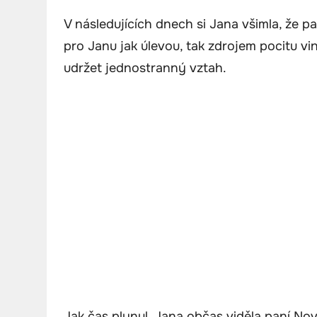
V následujících dnech si Jana všimla, že p
pro Janu jak úlevou, tak zdrojem pocitu vi
udržet jednostranný vztah.
Jak čas plynul, Jana občas viděla paní N