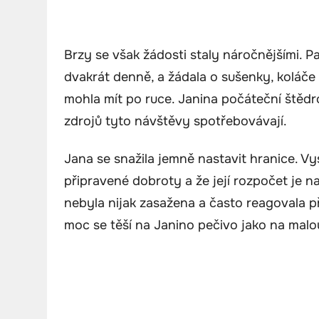
Brzy se však žádosti staly náročnějšími. 
dvakrát denně, a žádala o sušenky, koláče
mohla mít po ruce. Janina počáteční štědro
zdrojů tyto návštěvy spotřebovávají.
Jana se snažila jemně nastavit hranice. V
připravené dobroty a že její rozpočet je n
nebyla nijak zasažena a často reagovala př
moc se těší na Janino pečivo jako na malou