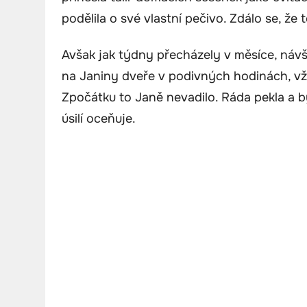
podělila o své vlastní pečivo. Zdálo se, ž
Avšak jak týdny přecházely v měsíce, návš
na Janiny dveře v podivných hodinách, vžd
Zpočátku to Janě nevadilo. Ráda pekla a by
úsilí oceňuje.