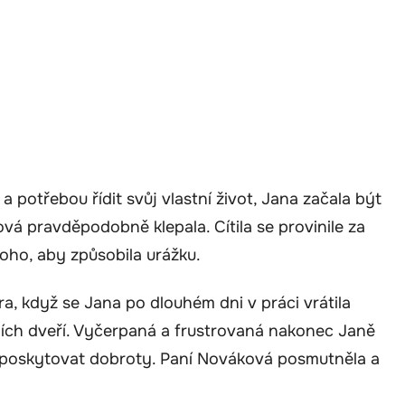
 potřebou řídit svůj vlastní život, Jana začala být
á pravděpodobně klepala. Cítila se provinile za
 toho, aby způsobila urážku.
, když se Jana po dlouhém dni v práci vrátila
jích dveří. Vyčerpaná a frustrovaná nakonec Janě
 poskytovat dobroty. Paní Nováková posmutněla a