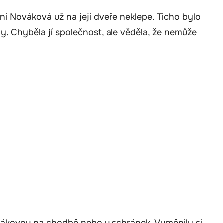
aní Nováková už na její dveře neklepe. Ticho bylo
ny. Chyběla jí společnost, ale věděla, že nemůže
ovákovou na chodbě nebo u schránek. Vyměnily si