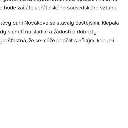
e to bude začátek přátelského sousedského vztahu.
těvy paní Novákové se stávaly častějšími. Klepala
y s chutí na sladké a žádostí o dobroty.
la šťastná, že se může podělit s někým, kdo její