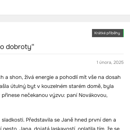
Krátké příběhy
ro dobroty“
1 února, 2025
ch a shon, živá energie a pohodlí mít vše na dosah
ašla útulný byt v kouzelném starém domě, byla
ov přinese nečekanou výzvu: paní Novákovou,
 sladkosti. Představila se Janě hned první den a
 gesto. Jana, dojatá laskavostí, oplatila tím, že se