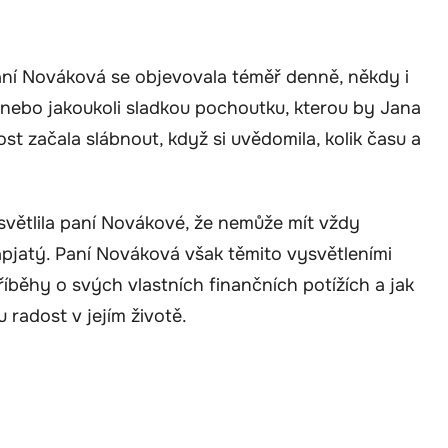
Paní Nováková se objevovala téměř denně, někdy i
 nebo jakoukoli sladkou pochoutku, kterou by Jana
st začala slábnout, když si uvědomila, kolik času a
ysvětlila paní Novákové, že nemůže mít vždy
apjatý. Paní Nováková však těmito vysvětleními
íběhy o svých vlastních finančních potížích a jak
 radost v jejím životě.