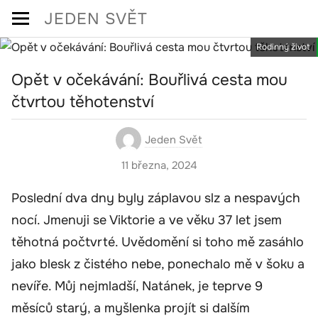
Skip
JEDEN SVĚT
to
Rodinný život
content
Opět v očekávání: Bouřlivá cesta mou
čtvrtou těhotenství
Jeden Svět
11 března, 2024
Poslední dva dny byly záplavou slz a nespavých
nocí. Jmenuji se Viktorie a ve věku 37 let jsem
těhotná počtvrté. Uvědomění si toho mě zasáhlo
jako blesk z čistého nebe, ponechalo mě v šoku a
nevíře. Můj nejmladší, Natánek, je teprve 9
měsíců starý, a myšlenka projít si dalším