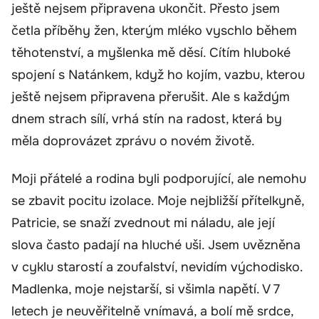
ještě nejsem připravena ukončit. Přesto jsem
četla příběhy žen, kterým mléko vyschlo během
těhotenství, a myšlenka mě děsí. Cítím hluboké
spojení s Natánkem, když ho kojím, vazbu, kterou
ještě nejsem připravena přerušit. Ale s každým
dnem strach sílí, vrhá stín na radost, která by
měla doprovázet zprávu o novém životě.
Moji přátelé a rodina byli podporující, ale nemohu
se zbavit pocitu izolace. Moje nejbližší přítelkyně,
Patricie, se snaží zvednout mi náladu, ale její
slova často padají na hluché uši. Jsem uvězněna
v cyklu starostí a zoufalství, nevidím východisko.
Madlenka, moje nejstarší, si všimla napětí. V 7
letech je neuvěřitelně vnímavá, a bolí mě srdce,