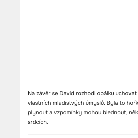
Na závěr se David rozhodl obálku uchovat 
vlastních mladistvých úmyslů. Byla to hoř
plynout a vzpomínky mohou blednout, někt
srdcích.