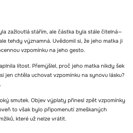
a zažloutlá stářím, ale částka byla stále čitelná—
le tehdy významná. Uvědomil si, že jeho matka ji
ocennou vzpomínku na jeho gesto.
plnila lítost. Přemýšlel, proč jeho matka nikdy šek
si jen chtěla uchovat vzpomínku na synovu lásku?
.
boký smutek. Objev výplaty přinesl zpět vzpomínky
Zároveň to však bylo připomenutí zmeškaných
iků, které už nelze vrátit.