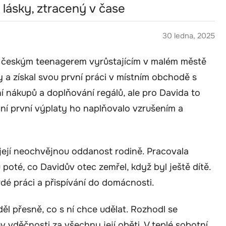
 lásky, ztracený v čase
30 ledna, 2025
m českým teenagerem vyrůstajícím v malém městě
y a získal svou první práci v místním obchodě s
í nákupů a doplňování regálů, ale pro Davida to
ní první výplaty ho naplňovalo vzrušením a
její neochvějnou oddanost rodině. Pracovala
 poté, co Davidův otec zemřel, když byl ještě dítě.
vrdé práci a přispívání do domácnosti.
ěl přesně, co s ní chce udělat. Rozhodl se
 vděčnosti za všechny její oběti. V teplé sobotní