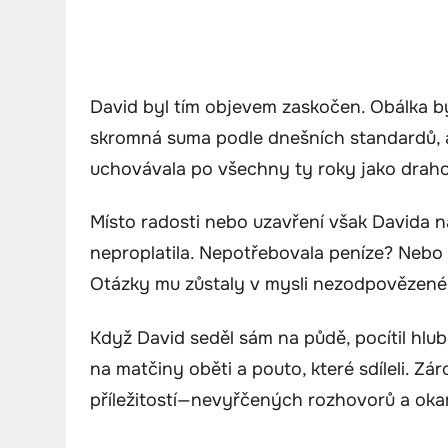
David byl tím objevem zaskočen. Obálka byl
skromná suma podle dnešních standardů, a
uchovávala po všechny ty roky jako drah
Místo radosti nebo uzavření však Davida na
neproplatila. Nepotřebovala peníze? Nebo 
Otázky mu zůstaly v mysli nezodpovězené
Když David seděl sám na půdě, pocítil hlu
na matčiny oběti a pouto, které sdíleli. 
příležitostí—nevyřčených rozhovorů a okamž