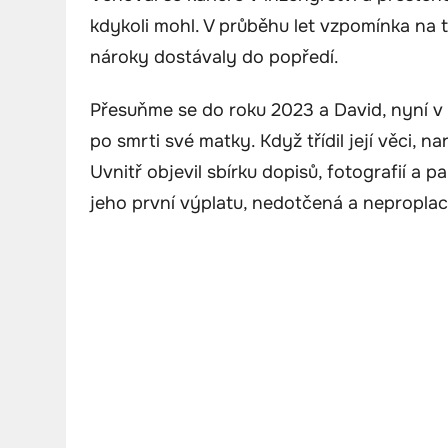
kdykoli mohl. V průběhu let vzpomínka na tu
nároky dostávaly do popředí.
Přesuňme se do roku 2023 a David, nyní v
po smrti své matky. Když třídil její věci, 
Uvnitř objevil sbírku dopisů, fotografií a p
jeho první výplatu, nedotčená a nepropla