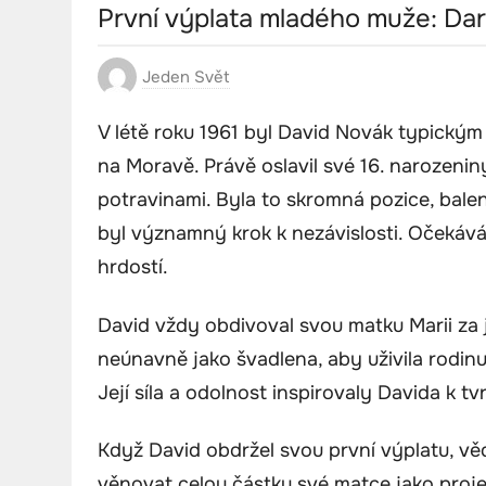
První výplata mladého muže: Dar
Jeden Svět
V létě roku 1961 byl David Novák typický
na Moravě. Právě oslavil své 16. narozenin
potravinami. Byla to skromná pozice, balen
byl významný krok k nezávislosti. Očekává
hrdostí.
David vždy obdivoval svou matku Marii za 
neúnavně jako švadlena, aby uživila rodinu
Její síla a odolnost inspirovaly Davida k t
Když David obdržel svou první výplatu, věd
věnovat celou částku své matce jako projev