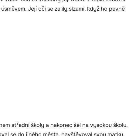
úsměvem. Její oči se zalily slzami, když ho pevně
ěhem střední školy a nakonec šel na vysokou školu.
oval se do jiného města, navštěvoval svou matku,