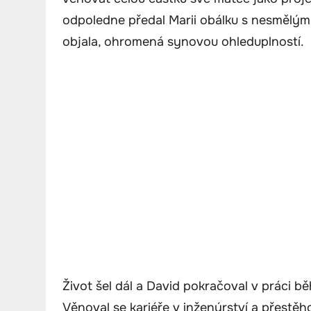
odpoledne předal Marii obálku s nesmělým 
objala, ohromená synovou ohleduplností.
Život šel dál a David pokračoval v práci b
Věnoval se kariéře v inženýrství a přestěh