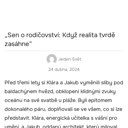
„Sen o rodičovství: Když realita tvrdě
zasáhne“
Jeden Svět
24 dubna, 2024
Před třemi lety si Klára a Jakub vyměnili sliby pod
baldachýnem hvězd, obklopeni klidnými zvuky
oceánu na své svatbě u pláže. Byli epitomem
dokonalého páru, doplňovali se ve všem, co si lze
představit. Klára, energická učitelka s vášní pro
umění, a Jakub, oddaný architekt, který miloval