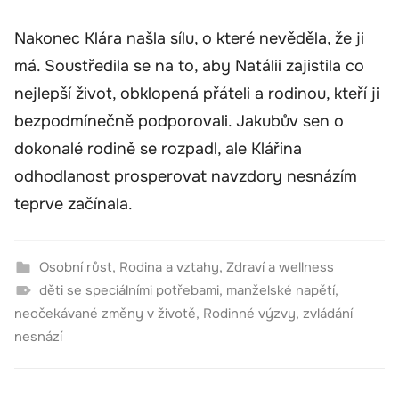
Nakonec Klára našla sílu, o které nevěděla, že ji
má. Soustředila se na to, aby Natálii zajistila co
nejlepší život, obklopená přáteli a rodinou, kteří ji
bezpodmínečně podporovali. Jakubův sen o
dokonalé rodině se rozpadl, ale Klářina
odhodlanost prosperovat navzdory nesnázím
teprve začínala.
Osobní růst
,
Rodina a vztahy
,
Zdraví a wellness
děti se speciálními potřebami
,
manželské napětí
,
neočekávané změny v životě
,
Rodinné výzvy
,
zvládání
nesnází