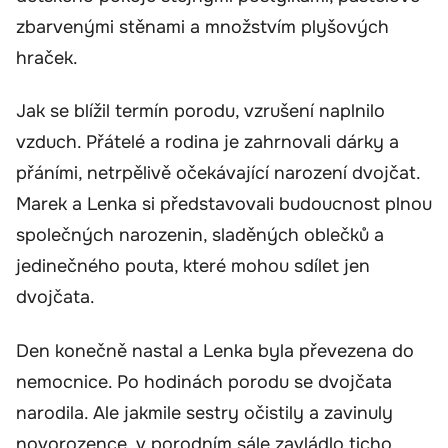
zbarvenými stěnami a množstvím plyšových
hraček.
Jak se blížil termín porodu, vzrušení naplnilo
vzduch. Přátelé a rodina je zahrnovali dárky a
přáními, netrpělivě očekávající narození dvojčat.
Marek a Lenka si představovali budoucnost plnou
společných narozenin, sladěných oblečků a
jedinečného pouta, které mohou sdílet jen
dvojčata.
Den konečně nastal a Lenka byla převezena do
nemocnice. Po hodinách porodu se dvojčata
narodila. Ale jakmile sestry očistily a zavinuly
novorozence, v porodním sále zavládlo ticho.