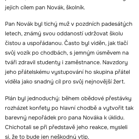
jejich cílem pan Novák, školník.
Pan Novák byl tichý muž v pozdních padesátých
letech, známý svou oddaností udržovat školu
čistou a uspořádanou. Často byl viděn, jak tlačí
svůj vozík po chodbách, s jemným úsměvem na
tváři zdravil studenty i zaměstnance. Navzdory
jeho přátelskému vystupování ho skupina přátel
viděla jako snadný cíl pro svůj nejnovější žert.
Plán byl jednoduchý: během obědové přestávky
rozházet konfety po hlavní chodbě a vytvořit tak
barevný nepořádek pro pana Nováka k úklidu.
Chichotali se při představě jeho reakce, mysleli
si, že to bude jen neškodný vtip.