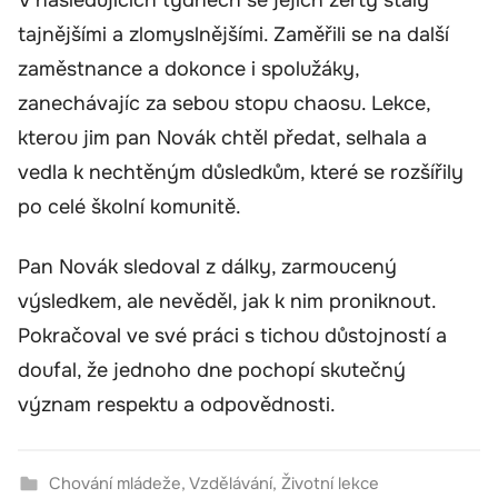
V následujících týdnech se jejich žerty staly
tajnějšími a zlomyslnějšími. Zaměřili se na další
zaměstnance a dokonce i spolužáky,
zanechávajíc za sebou stopu chaosu. Lekce,
kterou jim pan Novák chtěl předat, selhala a
vedla k nechtěným důsledkům, které se rozšířily
po celé školní komunitě.
Pan Novák sledoval z dálky, zarmoucený
výsledkem, ale nevěděl, jak k nim proniknout.
Pokračoval ve své práci s tichou důstojností a
doufal, že jednoho dne pochopí skutečný
význam respektu a odpovědnosti.
Chování mládeže
,
Vzdělávání
,
Životní lekce