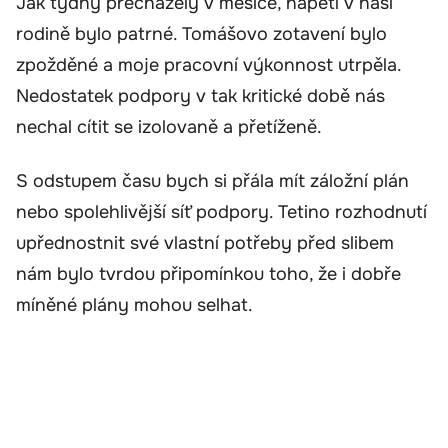
Jak týdny přecházely v měsíce, napětí v naší
rodině bylo patrné. Tomášovo zotavení bylo
zpožděné a moje pracovní výkonnost utrpěla.
Nedostatek podpory v tak kritické době nás
nechal cítit se izolovaně a přetíženě.
S odstupem času bych si přála mít záložní plán
nebo spolehlivější síť podpory. Tetino rozhodnutí
upřednostnit své vlastní potřeby před slibem
nám bylo tvrdou připomínkou toho, že i dobře
míněné plány mohou selhat.