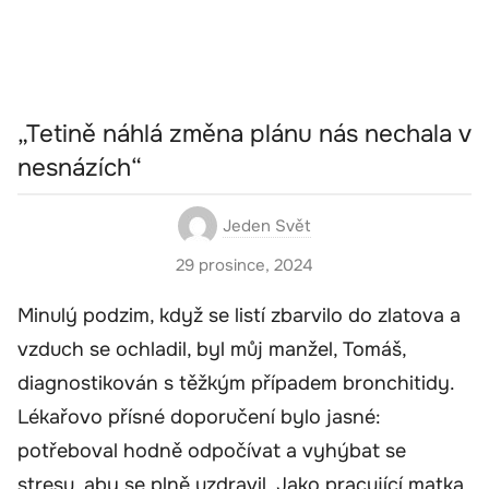
„Tetině náhlá změna plánu nás nechala v
nesnázích“
Jeden Svět
29 prosince, 2024
Minulý podzim, když se listí zbarvilo do zlatova a
vzduch se ochladil, byl můj manžel, Tomáš,
diagnostikován s těžkým případem bronchitidy.
Lékařovo přísné doporučení bylo jasné:
potřeboval hodně odpočívat a vyhýbat se
stresu, aby se plně uzdravil. Jako pracující matka