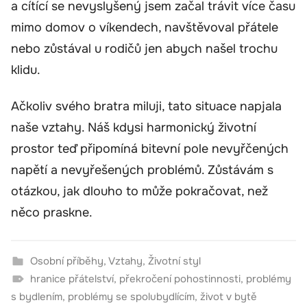
a cítící se nevyslyšený jsem začal trávit více času
mimo domov o víkendech, navštěvoval přátele
nebo zůstával u rodičů jen abych našel trochu
klidu.
Ačkoliv svého bratra miluji, tato situace napjala
naše vztahy. Náš kdysi harmonický životní
prostor teď připomíná bitevní pole nevyřčených
napětí a nevyřešených problémů. Zůstávám s
otázkou, jak dlouho to může pokračovat, než
něco praskne.
Osobní příběhy
,
Vztahy
,
Životní styl
hranice přátelství
,
překročení pohostinnosti
,
problémy
s bydlením
,
problémy se spolubydlícím
,
život v bytě