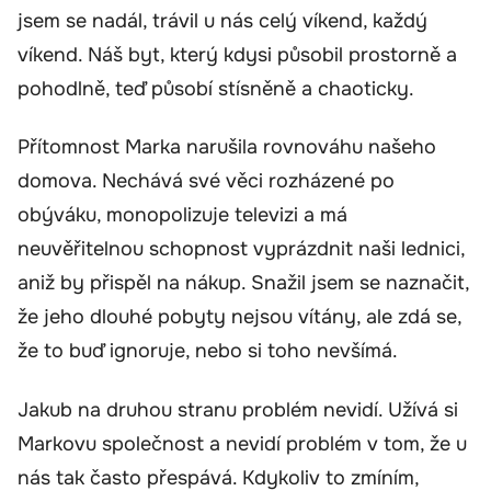
jsem se nadál, trávil u nás celý víkend, každý
víkend. Náš byt, který kdysi působil prostorně a
pohodlně, teď působí stísněně a chaoticky.
Přítomnost Marka narušila rovnováhu našeho
domova. Nechává své věci rozházené po
obýváku, monopolizuje televizi a má
neuvěřitelnou schopnost vyprázdnit naši lednici,
aniž by přispěl na nákup. Snažil jsem se naznačit,
že jeho dlouhé pobyty nejsou vítány, ale zdá se,
že to buď ignoruje, nebo si toho nevšímá.
Jakub na druhou stranu problém nevidí. Užívá si
Markovu společnost a nevidí problém v tom, že u
nás tak často přespává. Kdykoliv to zmíním,