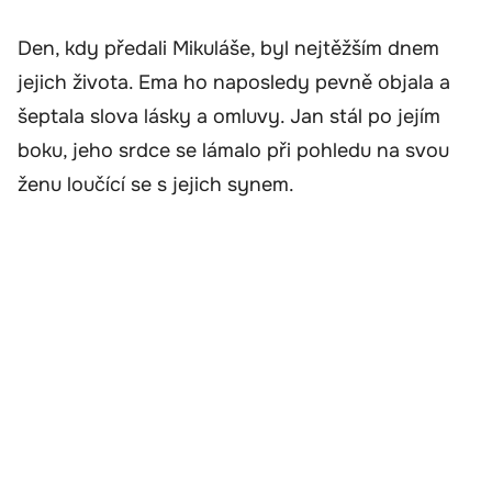
Den, kdy předali Mikuláše, byl nejtěžším dnem
jejich života. Ema ho naposledy pevně objala a
šeptala slova lásky a omluvy. Jan stál po jejím
boku, jeho srdce se lámalo při pohledu na svou
ženu loučící se s jejich synem.