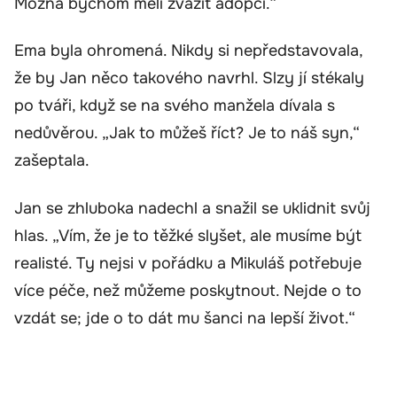
Možná bychom měli zvážit adopci.“
Ema byla ohromená. Nikdy si nepředstavovala,
že by Jan něco takového navrhl. Slzy jí stékaly
po tváři, když se na svého manžela dívala s
nedůvěrou. „Jak to můžeš říct? Je to náš syn,“
zašeptala.
Jan se zhluboka nadechl a snažil se uklidnit svůj
hlas. „Vím, že je to těžké slyšet, ale musíme být
realisté. Ty nejsi v pořádku a Mikuláš potřebuje
více péče, než můžeme poskytnout. Nejde o to
vzdát se; jde o to dát mu šanci na lepší život.“