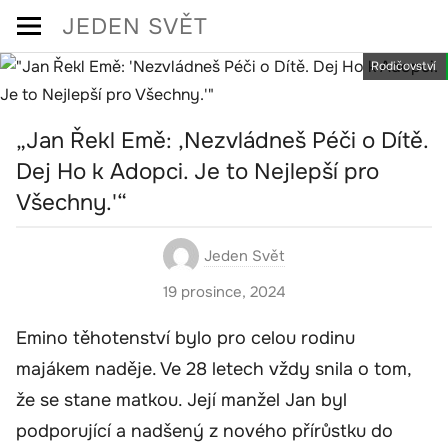
Skip
JEDEN SVĚT
to
Rodičovství
content
„Jan Řekl Emě: ‚Nezvládneš Péči o Dítě.
Dej Ho k Adopci. Je to Nejlepší pro
Všechny.'“
Jeden Svět
19 prosince, 2024
Emino těhotenství bylo pro celou rodinu
majákem naděje. Ve 28 letech vždy snila o tom,
že se stane matkou. Její manžel Jan byl
podporující a nadšený z nového přírůstku do