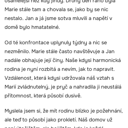
osamělejší než kdy jindy. Druhý den ráno byla
Marie stále tam a chovala se, jako by se nic
nestalo. Jan a já jsme sotva mluvili a napětí v
domě bylo hmatatelné.
Od té konfrontace uplynuly týdny a nic se
nezměnilo. Marie stále často navštěvuje a Jan
nadále obhajuje její činy. Naše kdysi harmonická
rodina je nyní rozbitá a nevím, jak to napravit.
Vzdálenost, která kdysi udržovala náš vztah s
Marií zvládnutelný, je pryč a nahradila ji neustálá
přítomnost, která působí dusivě.
Myslela jsem si, že mít rodinu blízko je požehnání,
ale teď to působí jako prokletí. Náš domov už