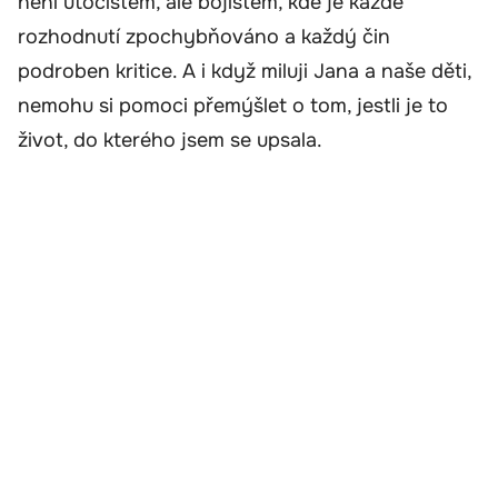
není útočištěm, ale bojištěm, kde je každé
rozhodnutí zpochybňováno a každý čin
podroben kritice. A i když miluji Jana a naše děti,
nemohu si pomoci přemýšlet o tom, jestli je to
život, do kterého jsem se upsala.