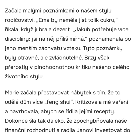
Začala malými poznámkami o našem stylu
rodičovství. „Ema by neměla jíst tolik cukru,“
říkala, když jí brala dezert. „Jakub potřebuje více
disciplíny; jsi na něj příliš mírná,“ poznamenala po
jeho menším záchvatu vzteku. Tyto poznámky
byly otravné, ale zvládnutelné. Brzy však
přerostly v plnohodnotnou kritiku našeho celého
životního stylu.
Marie začala přestavovat nábytek s tím, že to
udělá dům více „feng shui“. Kritizovala mé vaření
a navrhovala, abych se řídila jejími recepty.
Dokonce šla tak daleko, že zpochybňovala naše
finanční rozhodnutí a radila Janovi investovat do