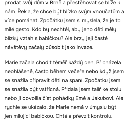
prodat svůj dům v Brně a přestěhovat se blíže k
nám. Řekla, že chce být blízko svým vnoučatům a
více pomáhat. Zpočátku jsem si myslela, že je to
milé gesto. Kdo by nechtěl, aby jeho děti měly
blízký vztah s babičkou? Ale brzy její časté
návštěvy začaly působit jako invaze.
Marie začala chodit téměř každý den. Přicházela
neohlášeně, často během večeře nebo když jsem
se snažila připravit děti na spaní. Zpočátku jsem
se snažila být vstřícná. Přidala jsem talíř ke stolu
nebo jí dovolila číst pohádky Emě a Jakubovi. Ale
rychle se ukázalo, že Marie nemá v úmyslu být
jen milující babičkou. Chtěla převzít kontrolu.