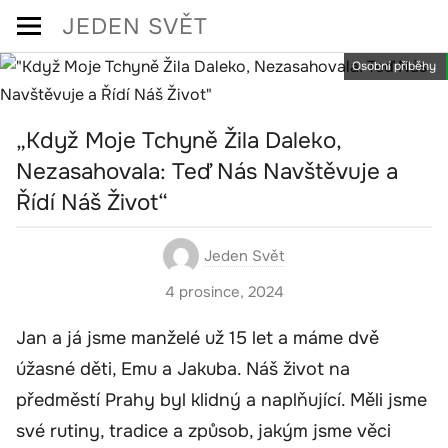
Skip
JEDEN SVĚT
to
Osobní příběhy
content
„Když Moje Tchyně Žila Daleko,
Nezasahovala: Teď Nás Navštěvuje a
Řídí Náš Život“
Jeden Svět
4 prosince, 2024
Jan a já jsme manželé už 15 let a máme dvě
úžasné děti, Emu a Jakuba. Náš život na
předměstí Prahy byl klidný a naplňující. Měli jsme
své rutiny, tradice a způsob, jakým jsme věci