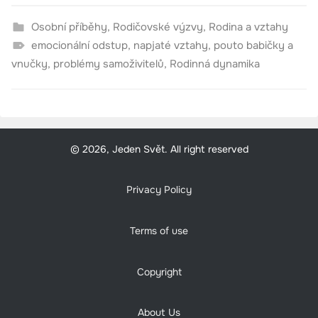
Osobní příběhy
,
Rodičovské výzvy
,
Rodina a vztahy
emocionální odstup
,
napjaté vztahy
,
pouto babičky a
vnučky
,
problémy samoživitelů
,
Rodinná dynamika
© 2026, Jeden Svět. All right reserved
Privacy Policy
Terms of use
Copyright
About Us