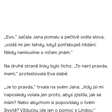
„Evo,“ začala Jana pomalu a pečlivě volila slova,
„voláš mi jen tehdy, když potřebuješ hlídání.
Nikdy nemluvíme o ničem jiném.“
Na druhé straně linky bylo ticho. „To není pravda,
mami,“ protestovala Eva slabě.
„Je to pravda,“ trvala na svém Jana. „Kdy jsi mi
naposledy volala jen proto, abys zjistila, jak se
mám? Nebo abychom si popovídaly o tvém
životě? Vždycky jde jen o pomoc s Lindou.“