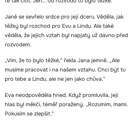
tě tak cítit. Jen… od rozvodu to bylo těžké.“
Janě se sevřelo srdce pro její dceru. Věděla, jak
těžký byl rozchod pro Evu a Lindu. Ale také
věděla, že jejich vztah byl napjatý už dávno před
rozvodem.
„Vím, že to bylo těžké,“ řekla Jana jemně. „Ale
musíme pracovat i na našem vztahu. Chci být tu
pro tebe a Lindu, ale ne jen jako chůva.“
Eva neodpověděla hned. Když promluvila, její
hlas byl měkčí, téměř poražený. „Rozumím, mami.
Pokusím se zlepšit.“