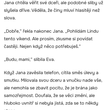
Jana chtěla věřit své dceři, ale podobné sliby už
slyšela dříve. Věděla, že činy mluví hlasitěji než
slova.
„Dobře,“ řekla nakonec Jana. „Pohlídám Lindu
tento víkend. Ale prosím, zkusme si povídat
častěji. Nejen když něco potřebuješ.“
„Budu, mami,“ slíbila Eva.
Když Jana zavěsila telefon, cítila směs úlevy a
smutku. Milovala svou dceru a vnučku nade vše,
ale nemohla se zbavit pocitu, že je brána jako
samozřejmost. Doufala, že se věci změní, ale
hluboko uvnitř si nebyla jistá, zda se to někdy