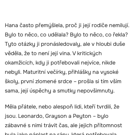
Hana často přemýšlela, proč ji její rodiče nemilují.
Bylo to něco, co udělala? Bylo to něco, co řekla?
Tyto otázky ji pronásledovaly, ale v hloubi duše
věděla, že to není její vina. V kritických
okamžicích, kdy ji potřebovali nejvíce, nikde
nebyli. Maturitní večírky, přihlášky na vysoké
školy, první zlomené srdce – prošla si tím vším
sama, její úspěchy a smutky nepovšimnuty.
Měla přátele, nebo alespoň lidi, kteří tvrdili, že
jsou. Leonardo, Grayson a Peyton – bylo
zábavné s nimi trávit čas, ale jejich přítomnost
byla jako náplast na ránu, která potřebovala