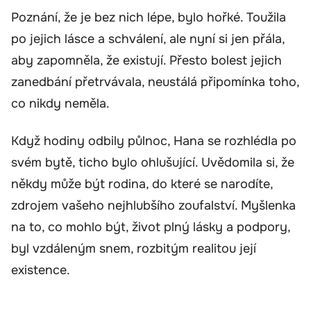
Poznání, že je bez nich lépe, bylo hořké. Toužila
po jejich lásce a schválení, ale nyní si jen přála,
aby zapomněla, že existují. Přesto bolest jejich
zanedbání přetrvávala, neustálá připomínka toho,
co nikdy neměla.
Když hodiny odbily půlnoc, Hana se rozhlédla po
svém bytě, ticho bylo ohlušující. Uvědomila si, že
někdy může být rodina, do které se narodíte,
zdrojem vašeho nejhlubšího zoufalství. Myšlenka
na to, co mohlo být, život plný lásky a podpory,
byl vzdáleným snem, rozbitým realitou její
existence.