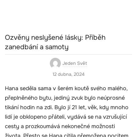
Ozvěny neslyšené lásky: Příběh
zanedbání a samoty
Jeden Svět
12 dubna, 2024
Hana seděla sama v šerém koutě svého malého,
přeplněného bytu, jediný zvuk bylo neúprosné
tikání hodin na zdi. Bylo jí 21 let, věk, kdy mnoho
lidí je obklopeno přáteli, vydává se na vzrušující
cesty a prozkoumává nekonečné možnosti
života. Přesto se Hana cítila přemožena pocitem