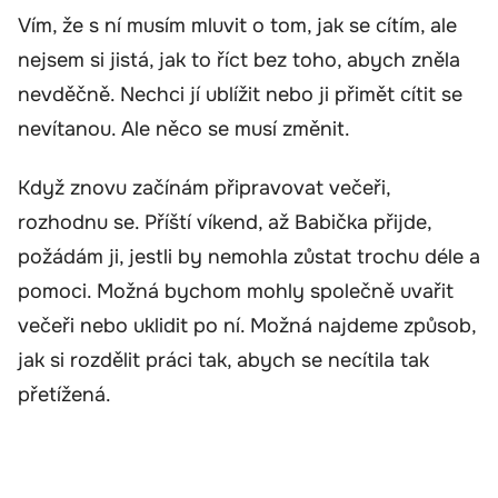
Vím, že s ní musím mluvit o tom, jak se cítím, ale
nejsem si jistá, jak to říct bez toho, abych zněla
nevděčně. Nechci jí ublížit nebo ji přimět cítit se
nevítanou. Ale něco se musí změnit.
Když znovu začínám připravovat večeři,
rozhodnu se. Příští víkend, až Babička přijde,
požádám ji, jestli by nemohla zůstat trochu déle a
pomoci. Možná bychom mohly společně uvařit
večeři nebo uklidit po ní. Možná najdeme způsob,
jak si rozdělit práci tak, abych se necítila tak
přetížená.