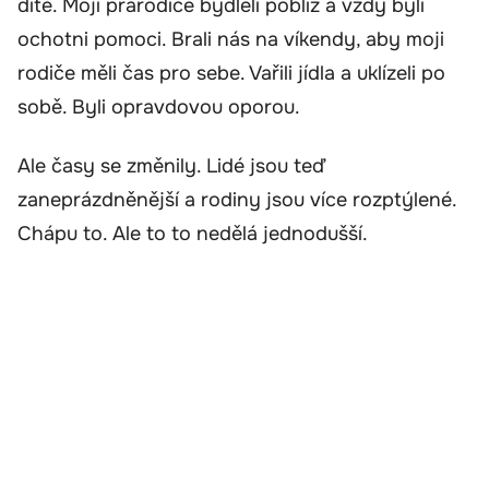
dítě. Moji prarodiče bydleli poblíž a vždy byli
ochotni pomoci. Brali nás na víkendy, aby moji
rodiče měli čas pro sebe. Vařili jídla a uklízeli po
sobě. Byli opravdovou oporou.
Ale časy se změnily. Lidé jsou teď
zaneprázdněnější a rodiny jsou více rozptýlené.
Chápu to. Ale to to nedělá jednodušší.