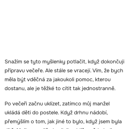
Snažím se tyto myšlenky potlačit, když dokončuji
přípravu večeře. Ale stále se vracejí. Vím, že bych
měla být vděčná za jakoukoli pomoc, kterou
dostanu, ale je těžké to cítit tak jednostranně.
Po večeři začnu uklízet, zatímco můj manžel
ukládá děti do postele. Když drhnu nádobí,
přemýšlím o tom, jak jiné to bylo, když jsem byla