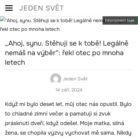
Skip
JEDEN SVĚT
to
Emocionální boje
content
„Ahoj, synu. Stěhuji se k tobě! Legálně
nemáš na výběr“: řekl otec po mnoha
letech
Jeden Svět
14 září, 2024
Když mi bylo deset let, můj otec nás opustil. Bylo
to chladné zimní večer a pamatuji si zvuk
prásknutí dveří, když odešel. Moje matka, silná
žena, se chopila výzvy vychovat mě sama. Nikdy