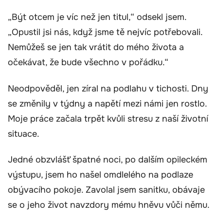
„Být otcem je víc než jen titul,“ odsekl jsem.
„Opustil jsi nás, když jsme tě nejvíc potřebovali.
Nemůžeš se jen tak vrátit do mého života a
očekávat, že bude všechno v pořádku.“
Neodpověděl, jen zíral na podlahu v tichosti. Dny
se změnily v týdny a napětí mezi námi jen rostlo.
Moje práce začala trpět kvůli stresu z naší životní
situace.
Jedné obzvlášť špatné noci, po dalším opileckém
výstupu, jsem ho našel omdlelého na podlaze
obývacího pokoje. Zavolal jsem sanitku, obávaje
se o jeho život navzdory mému hněvu vůči němu.