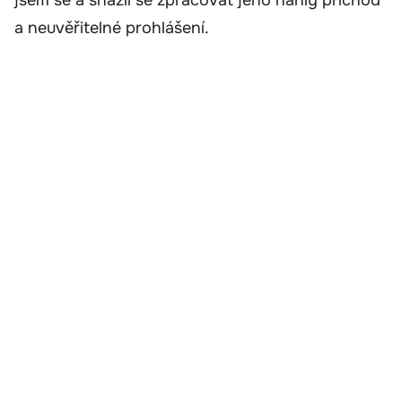
jsem se a snažil se zpracovat jeho náhlý příchod
a neuvěřitelné prohlášení.