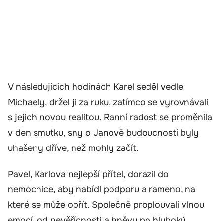
V následujících hodinách Karel seděl vedle
Michaely, držel ji za ruku, zatímco se vyrovnávali
s jejich novou realitou. Ranní radost se proměnila
v den smutku, sny o Janově budoucnosti byly
uhašeny dříve, než mohly začít.
Pavel, Karlova nejlepší přítel, dorazil do
nemocnice, aby nabídl podporu a rameno, na
které se může opřít. Společně proplouvali vlnou
emocí, od nevěřícnosti a hněvu po hluboký