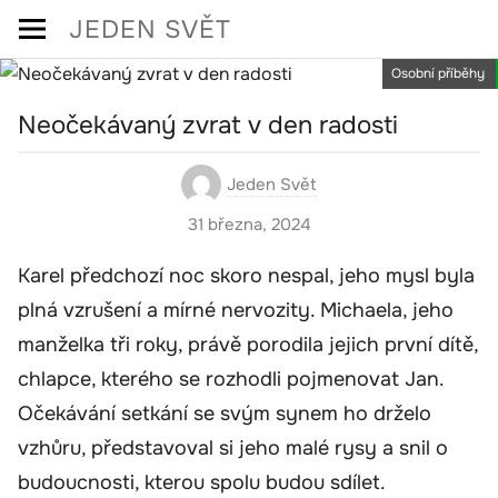
Skip
JEDEN SVĚT
to
Osobní příběhy
content
Neočekávaný zvrat v den radosti
Jeden Svět
31 března, 2024
Karel předchozí noc skoro nespal, jeho mysl byla
plná vzrušení a mírné nervozity. Michaela, jeho
manželka tři roky, právě porodila jejich první dítě,
chlapce, kterého se rozhodli pojmenovat Jan.
Očekávání setkání se svým synem ho drželo
vzhůru, představoval si jeho malé rysy a snil o
budoucnosti, kterou spolu budou sdílet.