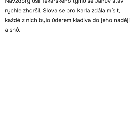
Navzdory úsilí lékařského týmu se Janův stav
rychle zhoršil. Slova se pro Karla zdála mísit,
každé z nich bylo úderem kladiva do jeho nadějí
a snů.