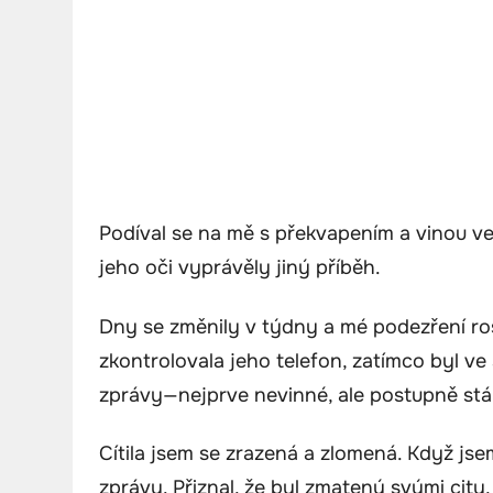
Podíval se na mě s překvapením a vinou ve 
jeho oči vyprávěly jiný příběh.
Dny se změnily v týdny a mé podezření ro
zkontrolovala jeho telefon, zatímco byl ve 
zprávy—nejprve nevinné, ale postupně stál
Cítila jsem se zrazená a zlomená. Když js
zprávy. Přiznal, že byl zmatený svými city,