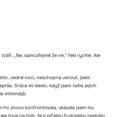
tváři. „Ne, samozřejmě že ne,“ řekl rychle. Ale
stlo. Jedné noci, neschopná usnout, jsem
sprše. Srdce mi kleslo, když jsem četla jejich
e intimnější.
em ho znovu konfrontovala, ukázala jsem mu
 ale trval na tom, že k ničemu fyzickému nedošlo.