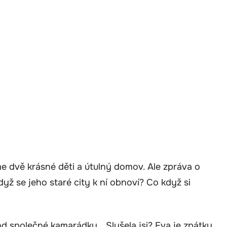
e dvě krásné děti a útulný domov. Ale zpráva o
yž se jeho staré city k ní obnoví? Co když si
 společné kamarádky. „Slyšela jsi? Eva je zpátky