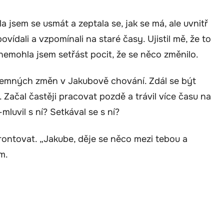
a jsem se usmát a zeptala se, jak se má, ale uvnitř
povídali a vzpomínali na staré časy. Ujistil mě, že to
 nemohla jsem setřást pocit, že se něco změnilo.
 jemných změn v Jakubově chování. Zdál se být
 Začal častěji pracovat pozdě a trávil více času na
luvil s ní? Setkával se s ní?
ontovat. „Jakube, děje se něco mezi tebou a
m.