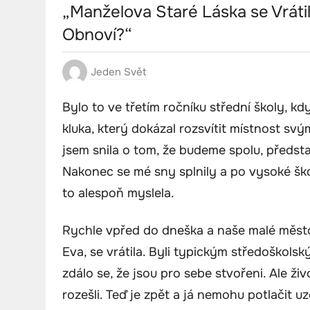
„Manželova Staré Láska se Vráti
Obnoví?“
Jeden Svět
Bylo to ve třetím ročníku střední školy, kd
kluka, který dokázal rozsvítit místnost sv
jsem snila o tom, že budeme spolu, předst
Nakonec se mé sny splnily a po vysoké ško
to alespoň myslela.
Rychle vpřed do dneška a naše malé město
Eva, se vrátila. Byli typickým středoškols
zdálo se, že jsou pro sebe stvořeni. Ale ži
rozešli. Teď je zpět a já nemohu potlačit uze