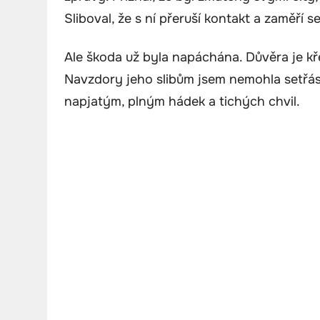
Sliboval, že s ní přeruší kontakt a zaměří 
Ale škoda už byla napáchána. Důvěra je kře
Navzdory jeho slibům jsem nemohla setřást p
napjatým, plným hádek a tichých chvil.