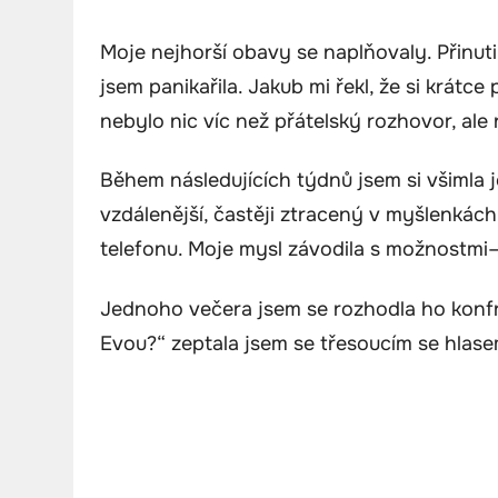
Moje nejhorší obavy se naplňovaly. Přinutil
jsem panikařila. Jakub mi řekl, že si krátce 
nebylo nic víc než přátelský rozhovor, ale
Během následujících týdnů jsem si všimla
vzdálenější, častěji ztracený v myšlenkách.
telefonu. Moje mysl závodila s možnostmi—m
Jednoho večera jsem se rozhodla ho konfr
Evou?“ zeptala jsem se třesoucím se hlase