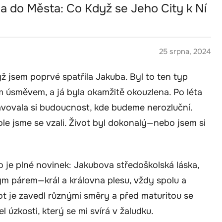
la do Města: Co Když se Jeho City k Ní
25 srpna, 2024
yž jsem poprvé spatřila Jakuba. Byl to ten typ
ým úsměvem, a já byla okamžitě okouzlena. Po léta
avovala si budoucnost, kde budeme nerozluční.
le jsme se vzali. Život byl dokonalý—nebo jsem si
 je plné novinek: Jakubova středoškolská láska,
kým párem—král a královna plesu, vždy spolu a
vot je zavedl různými směry a před maturitou se
l úzkosti, který se mi svírá v žaludku.