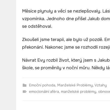
Měsíce plynuly a věci se nezlepšovaly. Lásk
vzpomínka. Jednoho dne přišel Jakub domů 
se odstěhoval.
Zkoušeli jsme terapii, ale bylo už pozdě. E
překonání. Nakonec jsme se rozhodli rozejí
Návrat Evy rozbil život, který jsem s Jaku
škole, se proměnily v noční můru. Někdy lá
Emoční pohoda
,
Manželské Problémy
,
Vztahy
emocionální aféra
,
manželské problémy
,
obnove