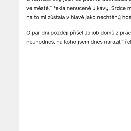
ve městě,“ řekla nenuceně u kávy. Srdce mi 
na to mi zůstala v hlavě jako nechtěný hos
O pár dní později přišel Jakub domů z prá
neuhodneš, na koho jsem dnes narazil,“ řek