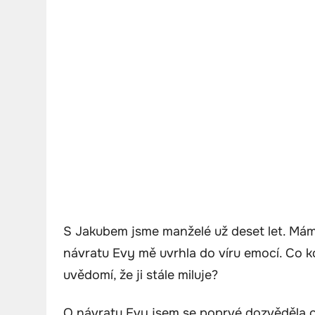
S Jakubem jsme manželé už deset let. Mám
návratu Evy mě uvrhla do víru emocí. Co kd
uvědomí, že ji stále miluje?
O návratu Evy jsem se poprvé dozvěděla od