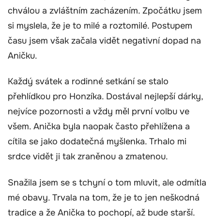
chválou a zvláštním zacházením. Zpočátku jsem
si myslela, že je to milé a roztomilé. Postupem
času jsem však začala vidět negativní dopad na
Aničku.
Každý svátek a rodinné setkání se stalo
přehlídkou pro Honzíka. Dostával nejlepší dárky,
nejvíce pozornosti a vždy měl první volbu ve
všem. Anička byla naopak často přehlížena a
cítila se jako dodatečná myšlenka. Trhalo mi
srdce vidět ji tak zraněnou a zmatenou.
Snažila jsem se s tchyní o tom mluvit, ale odmítla
mé obavy. Trvala na tom, že je to jen neškodná
tradice a že Anička to pochopí, až bude starší.