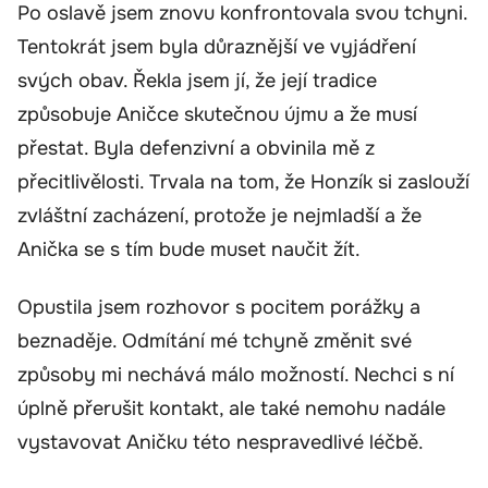
Po oslavě jsem znovu konfrontovala svou tchyni.
Tentokrát jsem byla důraznější ve vyjádření
svých obav. Řekla jsem jí, že její tradice
způsobuje Aničce skutečnou újmu a že musí
přestat. Byla defenzivní a obvinila mě z
přecitlivělosti. Trvala na tom, že Honzík si zaslouží
zvláštní zacházení, protože je nejmladší a že
Anička se s tím bude muset naučit žít.
Opustila jsem rozhovor s pocitem porážky a
beznaděje. Odmítání mé tchyně změnit své
způsoby mi nechává málo možností. Nechci s ní
úplně přerušit kontakt, ale také nemohu nadále
vystavovat Aničku této nespravedlivé léčbě.