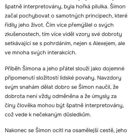
špatně interpretovány, byla hořká pilulka. Šimon
začal pochybovat o samotných principech, které
řídily jeho život. Čím více přemýšlel o svých
zkušenostech, tím více viděl vzory své dobroty
setkávající se s pohrdáním, nejen s Alexejem, ale
ve mnoha svých interakcích.
Příběh Šimona a jeho přátel slouží jako dojemné
připomenutí složitostí lidské povahy. Navzdory
svým snahám dělat dobro se Šimon naučil, že
dobrota není vždy odměněna a že úmysly za
činy člověka mohou být špatně interpretovány,
což vede k nečekaným důsledkům.
Nakonec se Šimon ocitl na osamělejší cestě, jeho