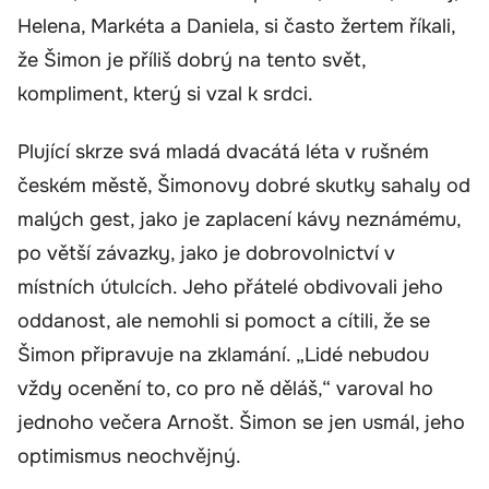
Helena, Markéta a Daniela, si často žertem říkali,
že Šimon je příliš dobrý na tento svět,
kompliment, který si vzal k srdci.
Plující skrze svá mladá dvacátá léta v rušném
českém městě, Šimonovy dobré skutky sahaly od
malých gest, jako je zaplacení kávy neznámému,
po větší závazky, jako je dobrovolnictví v
místních útulcích. Jeho přátelé obdivovali jeho
oddanost, ale nemohli si pomoct a cítili, že se
Šimon připravuje na zklamání. „Lidé nebudou
vždy ocenění to, co pro ně děláš,“ varoval ho
jednoho večera Arnošt. Šimon se jen usmál, jeho
optimismus neochvějný.