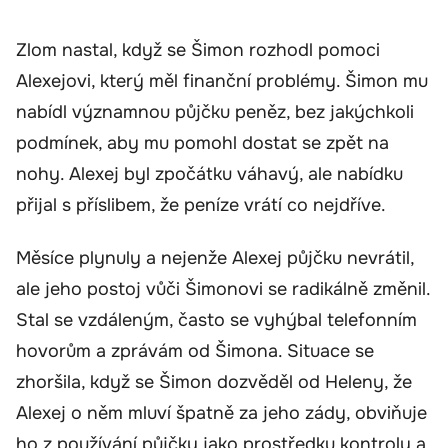
Zlom nastal, když se Šimon rozhodl pomoci
Alexejovi, který měl finanční problémy. Šimon mu
nabídl významnou půjčku peněz, bez jakýchkoli
podmínek, aby mu pomohl dostat se zpět na
nohy. Alexej byl zpočátku váhavý, ale nabídku
přijal s příslibem, že peníze vrátí co nejdříve.
Měsíce plynuly a nejenže Alexej půjčku nevrátil,
ale jeho postoj vůči Šimonovi se radikálně změnil.
Stal se vzdáleným, často se vyhýbal telefonním
hovorům a zprávám od Šimona. Situace se
zhoršila, když se Šimon dozvěděl od Heleny, že
Alexej o něm mluví špatně za jeho zády, obviňuje
ho z používání půjčky jako prostředku kontroly a