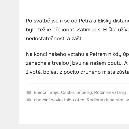
Po svatbě jsem se od Petra a Elišky distanc
bylo těžké překonat. Zatímco si Eliška užív
nedostatečnosti a zášti.
Na konci našeho vztahu s Petrem nikdy úplně
zanechala trvalou jizvu na našem poutu. A
životě, bolest z pocitu druhého místa zůst
Emoční Boje
,
Osobní příběhy
,
Rodinné vztahy
chování nevlastního otce
,
Rodinná dynamika
,
s