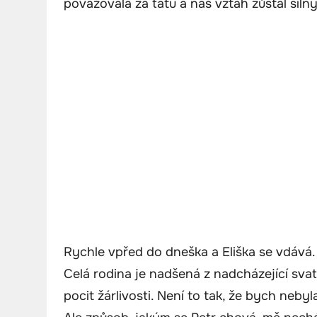
považovala za tátu a náš vztah zůstal silný
Rychle vpřed do dneška a Eliška se vdává. J
Celá rodina je nadšená z nadcházející svatby
pocit žárlivosti. Není to tak, že bych nebyla š