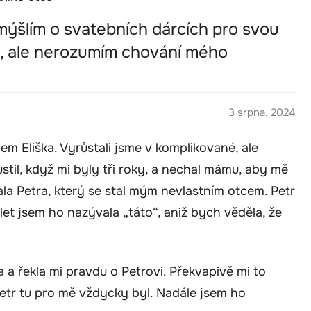
mýšlím o svatebních dárcích pro svou
ná, ale nerozumím chování mého
3 srpna, 2024
m Eliška. Vyrůstali jsme v komplikované, ale
ustil, když mi byly tři roky, a nechal mámu, aby mě
la Petra, který se stal mým nevlastním otcem. Petr
let jsem ho nazývala „táto“, aniž bych věděla, že
a řekla mi pravdu o Petrovi. Překvapivě mi to
Petr tu pro mě vždycky byl. Nadále jsem ho