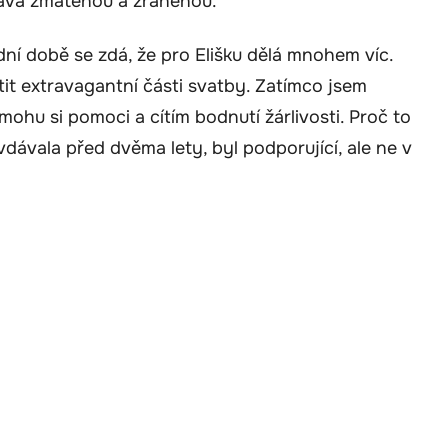
hává zmatenou a zraněnou.
dní době se zdá, že pro Elišku dělá mnohem víc.
tit extravagantní části svatby. Zatímco jsem
mohu si pomoci a cítím bodnutí žárlivosti. Proč to
dávala před dvěma lety, byl podporující, ale ne v