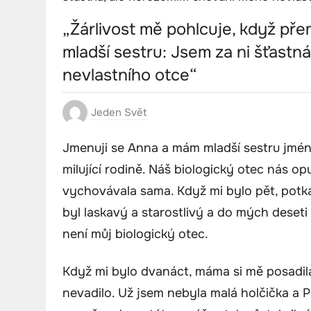
„Žárlivost mě pohlcuje, když pře
mladší sestru: Jsem za ni šťast
nevlastního otce“
Jeden Svět
Jmenuji se Anna a mám mladší sestru jméne
milující rodině. Náš biologický otec nás op
vychovávala sama. Když mi bylo pět, potka
byl laskavý a starostlivý a do mých deseti 
není můj biologický otec.
Když mi bylo dvanáct, máma si mě posadila 
nevadilo. Už jsem nebyla malá holčička a 