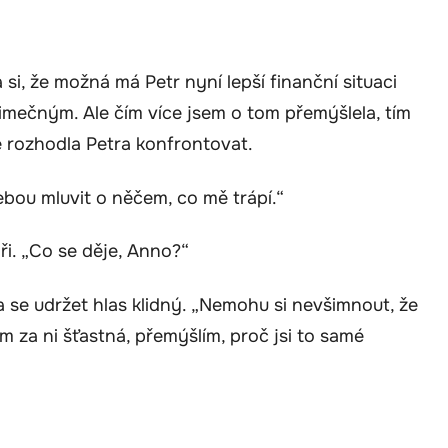
a si, že možná má Petr nyní lepší finanční situaci
jimečným. Ale čím více jsem o tom přemýšlela, tím
e rozhodla Petra konfrontovat.
tebou mluvit o něčem, co mě trápí.“
ři. „Co se děje, Anno?“
la se udržet hlas klidný. „Nemohu si nevšimnout, že
 za ni šťastná, přemýšlím, proč jsi to samé