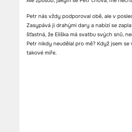
Ale způsob, jakým se Petr chová, mě nec
Petr nás vždy podporoval obě, ale v posle
Zasypává ji drahými dary a nabízí se zapla
šťastná, že Eliška má svatbu svých snů, ne
Petr nikdy neudělal pro mě? Když jsem se v
takové míře.