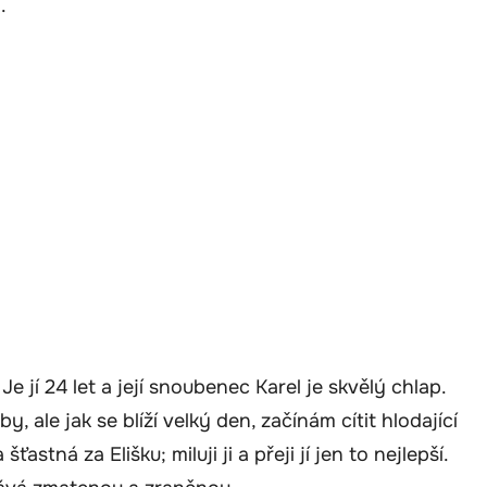
.
e jí 24 let a její snoubenec Karel je skvělý chlap.
, ale jak se blíží velký den, začínám cítit hlodající
ťastná za Elišku; miluji ji a přeji jí jen to nejlepší.