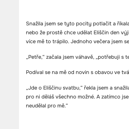
Snažila jsem se tyto pocity potlačit a říkal
nebo že prostě chce udělat Eliščin den vý
více mě to trápilo. Jednoho večera jsem s
„Petře,“ začala jsem váhavě, „potřebuji s 
Podíval se na mě od novin s obavou ve tvá
„Jde o Eliščinu svatbu,“ řekla jsem a snaži
pro ni děláš všechno možné. A zatímco jsem
neudělal pro mě.“