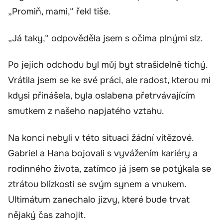
„Promiň, mami,“ řekl tiše.
„Já taky,“ odpověděla jsem s očima plnými slz.
Po jejich odchodu byl můj byt strašidelně tichý.
Vrátila jsem se ke své práci, ale radost, kterou mi
kdysi přinášela, byla oslabena přetrvávajícím
smutkem z našeho napjatého vztahu.
Na konci nebyli v této situaci žádní vítězové.
Gabriel a Hana bojovali s vyvážením kariéry a
rodinného života, zatímco já jsem se potýkala se
ztrátou blízkosti se svým synem a vnukem.
Ultimátum zanechalo jizvy, které bude trvat
nějaký čas zahojit.