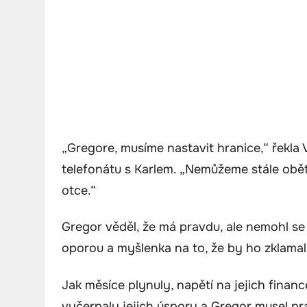
„Gregore, musíme nastavit hranice,“ řekla
telefonátu s Karlem. „Nemůžeme stále obě
otce.“
Gregor věděl, že má pravdu, ale nemohl se
oporou a myšlenka na to, že by ho zklamal,
Jak měsíce plynuly, napětí na jejich finan
vyčerpaly jejich úspory a Gregor musel pr