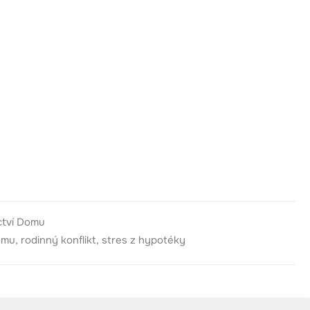
ctví Domu
omu
,
rodinný konflikt
,
stres z hypotéky