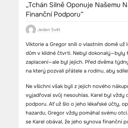
„Tchán Silně Oponuje Našemu Ná
Finanční Podporu“
Jeden Svět
Viktorie a Gregor snili o vlastním domě už
dům v klidné čtvrti. Nebyl dokonalý—byly
zaplacení—ale byl jejich. Před dvěma týdny
na který pozvali přátele a rodinu, aby sdílel
Ne všichni však byli z jejich nového nákup
vyjadřoval svůj nesouhlas. Karel byl vždy d
podporu. Ať už šlo o jeho lékařské účty, 
hazardu, Gregor vždy pomáhal svému otci.
se Karel obával, že jeho synova finanční