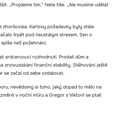
ěšit. „Projdeme tím,“ řekla tiše. „Ale musíme udělat
le zhoršovala. Karlovy požadavky byly stále
 začalo trpět pod neustálým stresem. Sen o
 spíše než požehnání.
lat srdcervoucí rozhodnutí. Prodali dům a
a znovuzískání finanční stability. Stěhování ještě
ár se začal od sebe vzdalovat.
poru, nevědomý si toho, jaký dopad to mělo na
změnil v noční můru a Gregor s Viktorií se ptali