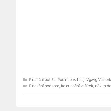
Finanční potíže
,
Rodinné vztahy
,
Výzvy Vlastni
Finanční podpora
,
kolaudační večírek
,
nákup d