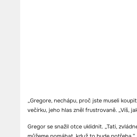
„Gregore, nechápu, proč jste museli koupi
večírku, jeho hlas zněl frustrovaně. „Víš, 
Gregor se snažil otce uklidnit. „Tati, zvlád
můžeme pomáhat, když to bude potřeba.“