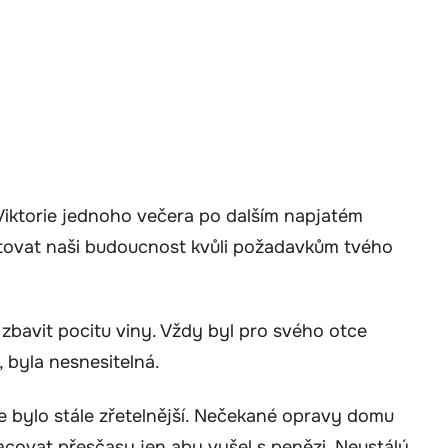
 Viktorie jednoho večera po dalším napjatém
tovat naši budoucnost kvůli požadavkům tvého
 zbavit pocitu viny. Vždy byl pro svého otce
 byla nesnesitelná.
ce bylo stále zřetelnější. Nečekané opravy domu
acovat přesčasy jen aby vyšel s penězi. Neustálý