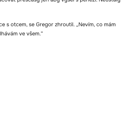
e s otcem, se Gregor zhroutil. „Nevím, co mám
selhávám ve všem.“