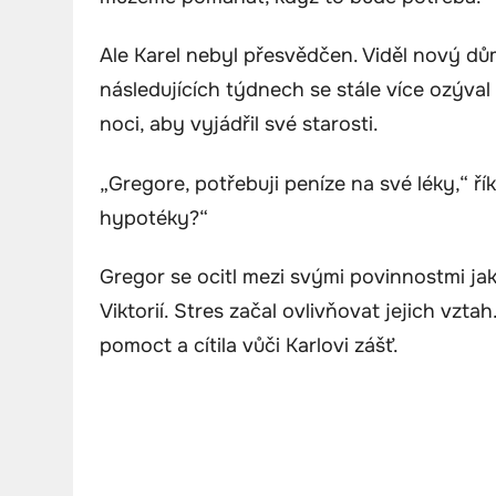
Ale Karel nebyl přesvědčen. Viděl nový dům
následujících týdnech se stále více ozýva
noci, aby vyjádřil své starosti.
„Gregore, potřebuji peníze na své léky,“ řík
hypotéky?“
Gregor se ocitl mezi svými povinnostmi j
Viktorií. Stres začal ovlivňovat jejich vzta
pomoct a cítila vůči Karlovi zášť.