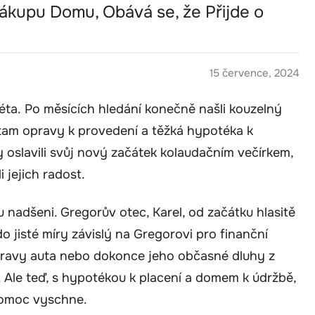
kupu Domu, Obává se, že Přijde o
15 července, 2024
 léta. Po měsících hledání konečně našli kouzelný
 tam opravy k provedení a těžká hypotéka k
 oslavili svůj nový začátek kolaudačním večírkem,
i jejich radost.
u nadšeni. Gregorův otec, Karel, od začátku hlasitě
o jisté míry závislý na Gregorovi pro finanční
opravy auta nebo dokonce jeho občasné dluhy z
 Ale teď, s hypotékou k placení a domem k údržbě,
 pomoc vyschne.