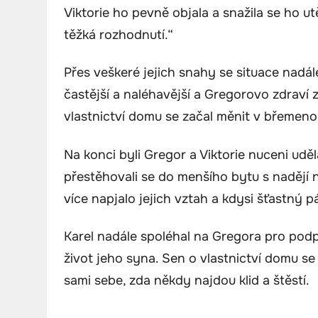
Viktorie ho pevně objala a snažila se ho ut
těžká rozhodnutí.“
Přes veškeré jejich snahy se situace nadá
častější a naléhavější a Gregorovo zdraví
vlastnictví domu se začal měnit v břemeno
Na konci byli Gregor a Viktorie nuceni udě
přestěhovali se do menšího bytu s nadějí n
více napjalo jejich vztah a kdysi šťastný p
Karel nadále spoléhal na Gregora pro pod
život jeho syna. Sen o vlastnictví domu se 
sami sebe, zda někdy najdou klid a štěstí.