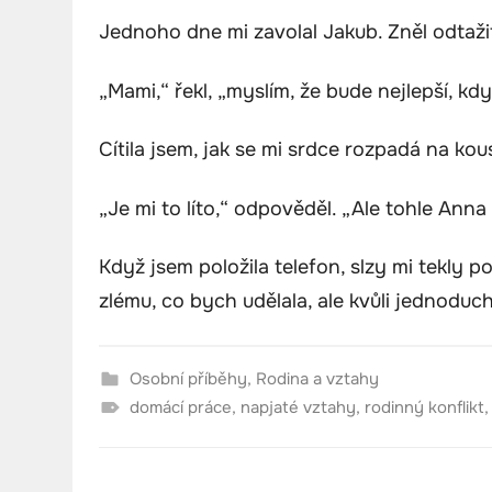
Jednoho dne mi zavolal Jakub. Zněl odtaži
„Mami,“ řekl, „myslím, že bude nejlepší, k
Cítila jsem, jak se mi srdce rozpadá na kou
„Je mi to líto,“ odpověděl. „Ale tohle Anna
Když jsem položila telefon, slzy mi tekly p
zlému, co bych udělala, ale kvůli jednodu
Osobní příběhy
,
Rodina a vztahy
domácí práce
,
napjaté vztahy
,
rodinný konflikt