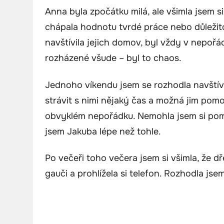
Anna byla zpočátku milá, ale všimla jsem si
chápala hodnotu tvrdé práce nebo důležito
navštívila jejich domov, byl vždy v nepořá
rozházené všude – byl to chaos.
Jednoho víkendu jsem se rozhodla navštívi
strávit s nimi nějaký čas a možná jim pomo
obvyklém nepořádku. Nemohla jsem si pomo
jsem Jakuba lépe než tohle.
Po večeři toho večera jsem si všimla, že 
gauči a prohlížela si telefon. Rozhodla jse