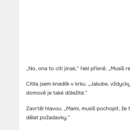
„No, ona to cítí jinak,“ řekl přísně. „Musíš
Cítila jsem knedlík v krku. „Jakube, vždyck
domově je také důležité.“
Zavrtěl hlavou. „Mami, musíš pochopit, že 
dělat požadavky.“