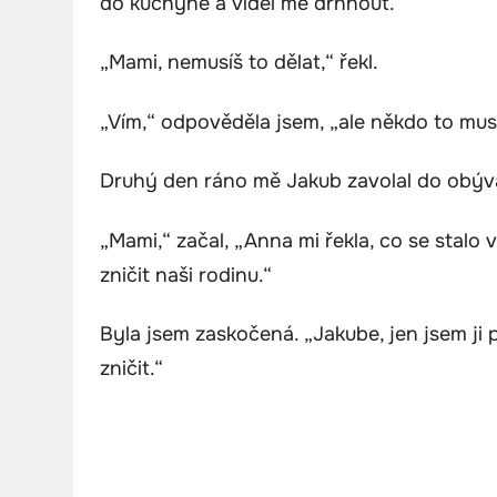
do kuchyně a viděl mě drhnout.
„Mami, nemusíš to dělat,“ řekl.
„Vím,“ odpověděla jsem, „ale někdo to musí
Druhý den ráno mě Jakub zavolal do obýva
„Mami,“ začal, „Anna mi řekla, co se stalo 
zničit naši rodinu.“
Byla jsem zaskočená. „Jakube, jen jsem ji
zničit.“