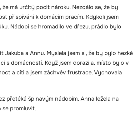
, že má určitý pocit nároku. Nezdálo se, že by
st přispívání k domácím pracím. Kdykoli jsem
dku. Nádobí se hromadilo ve dřezu, prádlo bylo
t Jakuba a Annu. Myslela jsem si, že by bylo hezké
ci s domácností. Když jsem dorazila, místo bylo v
ct a cítila jsem záchvěv frustrace. Vychovala
dřez přetéká špinavým nádobím. Anna ležela na
m se promluvit.