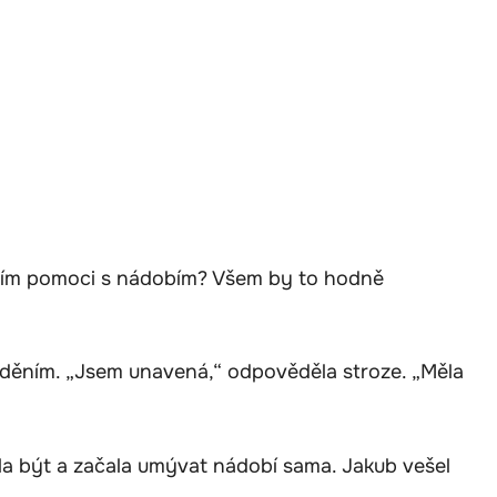
osím pomoci s nádobím? Všem by to hodně
děním. „Jsem unavená,“ odpověděla stroze. „Měla
la být a začala umývat nádobí sama. Jakub vešel