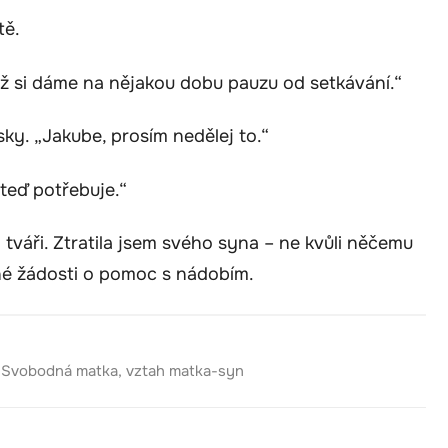
tě.
dyž si dáme na nějakou dobu pauzu od setkávání.“
sky. „Jakube, prosím nedělej to.“
 teď potřebuje.“
o tváři. Ztratila jsem svého syna – ne kvůli něčemu
ché žádosti o pomoc s nádobím.
,
Svobodná matka
,
vztah matka-syn