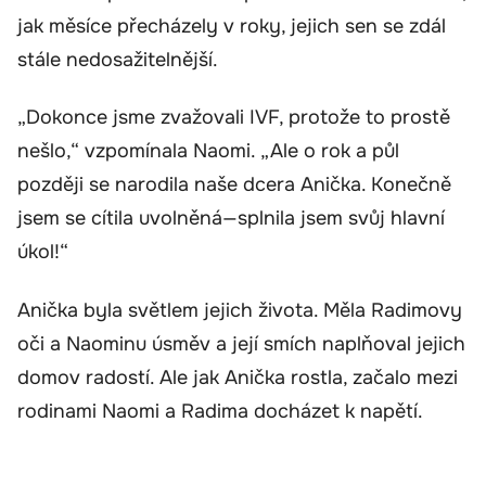
jak měsíce přecházely v roky, jejich sen se zdál
stále nedosažitelnější.
„Dokonce jsme zvažovali IVF, protože to prostě
nešlo,“ vzpomínala Naomi. „Ale o rok a půl
později se narodila naše dcera Anička. Konečně
jsem se cítila uvolněná—splnila jsem svůj hlavní
úkol!“
Anička byla světlem jejich života. Měla Radimovy
oči a Naominu úsměv a její smích naplňoval jejich
domov radostí. Ale jak Anička rostla, začalo mezi
rodinami Naomi a Radima docházet k napětí.