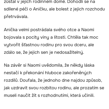
zůstal v jejich rodinném domě. Dohodli se na
sdílené péči o Aničku, ale bolest z jejich rozchodu
přetrvávala.
Anička velmi postrádala svého otce a Naomi
bojovala s pocity viny a lítosti. Chtěla tak moc
vytvořit šťastnou rodinu pro svou dceru, ale
zdálo se, že jejich sen je nedosažitelný.
Na závěr si Naomi uvědomila, že někdy láska
nestačí k překonání hluboce zakořeněných
rozdílů. Doufala, že jednoho dne najdou způsob,
jak uzdravit svou rozbitou rodinu, ale prozatím se
museli naučit žít s rozhodnutími, která učinili.