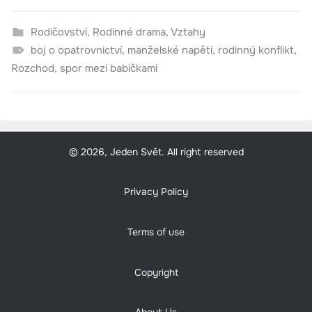
Rodičovství
,
Rodinné drama
,
Vztahy
boj o opatrovnictví
,
manželské napětí
,
rodinný konflikt
,
Rozchod
,
spor mezi babičkami
© 2026, Jeden Svět. All right reserved
Privacy Policy
Terms of use
Copyright