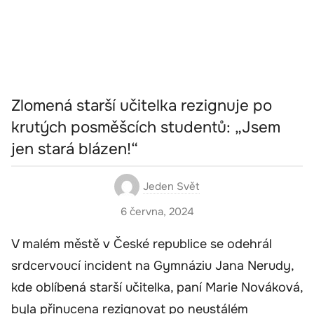
Zlomená starší učitelka rezignuje po
krutých posměšcích studentů: „Jsem
jen stará blázen!“
Jeden Svět
6 června, 2024
V malém městě v České republice se odehrál
srdcervoucí incident na Gymnáziu Jana Nerudy,
kde oblíbená starší učitelka, paní Marie Nováková,
byla přinucena rezignovat po neustálém