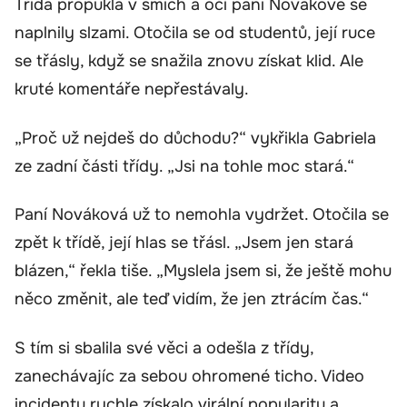
Třída propukla v smích a oči paní Novákové se
naplnily slzami. Otočila se od studentů, její ruce
se třásly, když se snažila znovu získat klid. Ale
kruté komentáře nepřestávaly.
„Proč už nejdeš do důchodu?“ vykřikla Gabriela
ze zadní části třídy. „Jsi na tohle moc stará.“
Paní Nováková už to nemohla vydržet. Otočila se
zpět k třídě, její hlas se třásl. „Jsem jen stará
blázen,“ řekla tiše. „Myslela jsem si, že ještě mohu
něco změnit, ale teď vidím, že jen ztrácím čas.“
S tím si sbalila své věci a odešla z třídy,
zanechávajíc za sebou ohromené ticho. Video
incidentu rychle získalo virální popularitu a