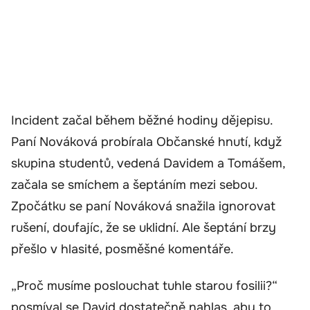
Incident začal během běžné hodiny dějepisu.
Paní Nováková probírala Občanské hnutí, když
skupina studentů, vedená Davidem a Tomášem,
začala se smíchem a šeptáním mezi sebou.
Zpočátku se paní Nováková snažila ignorovat
rušení, doufajíc, že se uklidní. Ale šeptání brzy
přešlo v hlasité, posměšné komentáře.
„Proč musíme poslouchat tuhle starou fosilii?“
posmíval se David dostatečně nahlas, aby to