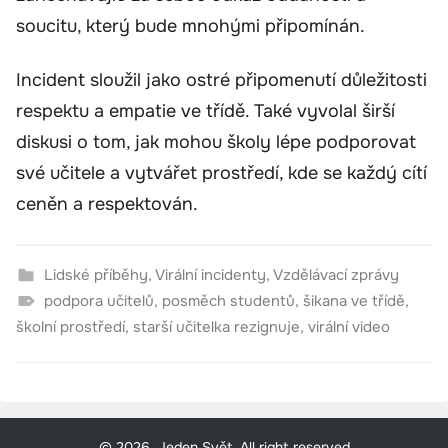
soucitu, který bude mnohými připomínán.
Incident sloužil jako ostré připomenutí důležitosti
respektu a empatie ve třídě. Také vyvolal širší
diskusi o tom, jak mohou školy lépe podporovat
své učitele a vytvářet prostředí, kde se každý cítí
ceněn a respektován.
Lidské příběhy
,
Virální incidenty
,
Vzdělávací zprávy
podpora učitelů
,
posměch studentů
,
šikana ve třídě
,
školní prostředí
,
starší učitelka rezignuje
,
virální video
© 2026, Jeden Svět. All right reserved