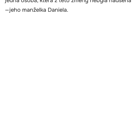
jedna osoba, která z této změny nebyla nadšená
—jeho manželka Daniela.