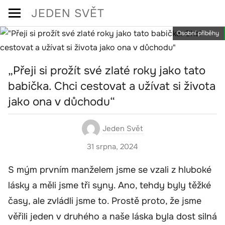
Skip
JEDEN SVĚT
to
Osobní příběhy
content
„Přeji si prožít své zlaté roky jako tato
babička. Chci cestovat a užívat si života
jako ona v důchodu“
Jeden Svět
31 srpna, 2024
S mým prvním manželem jsme se vzali z hluboké
lásky a měli jsme tři syny. Ano, tehdy byly těžké
časy, ale zvládli jsme to. Prostě proto, že jsme
věřili jeden v druhého a naše láska byla dost silná