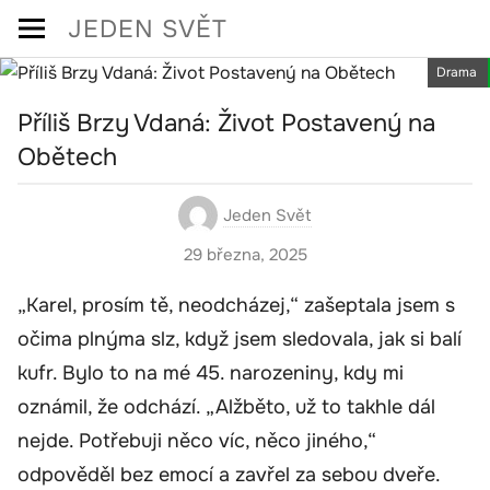
Skip
JEDEN SVĚT
to
Drama
content
Příliš Brzy Vdaná: Život Postavený na
Obětech
Jeden Svět
29 března, 2025
„Karel, prosím tě, neodcházej,“ zašeptala jsem s
očima plnýma slz, když jsem sledovala, jak si balí
kufr. Bylo to na mé 45. narozeniny, kdy mi
oznámil, že odchází. „Alžběto, už to takhle dál
nejde. Potřebuji něco víc, něco jiného,“
odpověděl bez emocí a zavřel za sebou dveře.