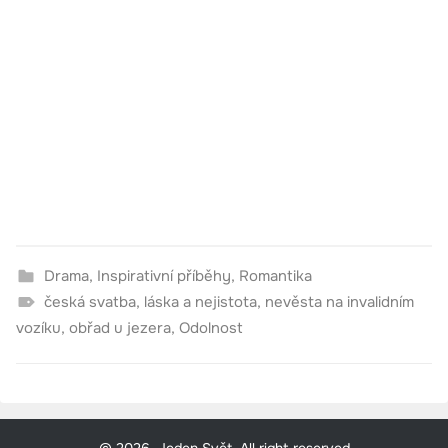
Drama
,
Inspirativní příběhy
,
Romantika
česká svatba
,
láska a nejistota
,
nevěsta na invalidním
vozíku
,
obřad u jezera
,
Odolnost
© 2026, Jeden Svět. All right reserved