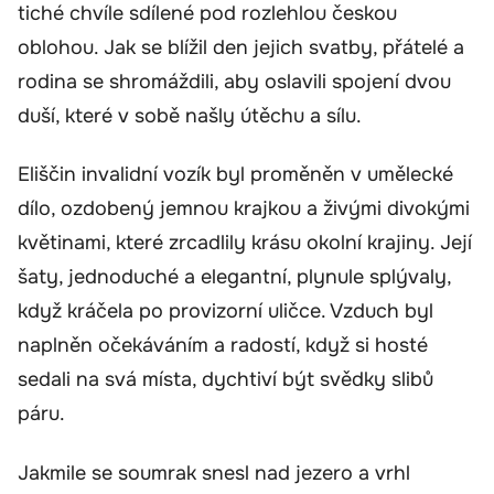
tiché chvíle sdílené pod rozlehlou českou
oblohou. Jak se blížil den jejich svatby, přátelé a
rodina se shromáždili, aby oslavili spojení dvou
duší, které v sobě našly útěchu a sílu.
Eliščin invalidní vozík byl proměněn v umělecké
dílo, ozdobený jemnou krajkou a živými divokými
květinami, které zrcadlily krásu okolní krajiny. Její
šaty, jednoduché a elegantní, plynule splývaly,
když kráčela po provizorní uličce. Vzduch byl
naplněn očekáváním a radostí, když si hosté
sedali na svá místa, dychtiví být svědky slibů
páru.
Jakmile se soumrak snesl nad jezero a vrhl