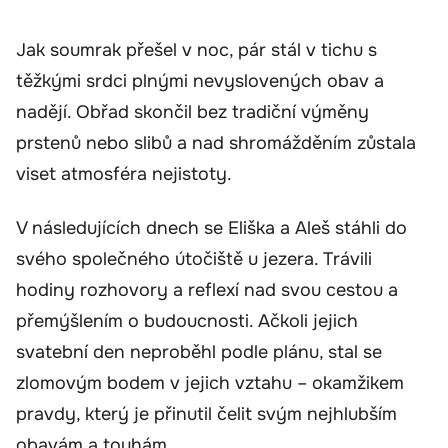
Jak soumrak přešel v noc, pár stál v tichu s
těžkými srdci plnými nevyslovených obav a
nadějí. Obřad skončil bez tradiční výměny
prstenů nebo slibů a nad shromážděním zůstala
viset atmosféra nejistoty.
V následujících dnech se Eliška a Aleš stáhli do
svého společného útočiště u jezera. Trávili
hodiny rozhovory a reflexí nad svou cestou a
přemýšlením o budoucnosti. Ačkoli jejich
svatební den neproběhl podle plánu, stal se
zlomovým bodem v jejich vztahu – okamžikem
pravdy, který je přinutil čelit svým nejhlubším
obavám a touhám.