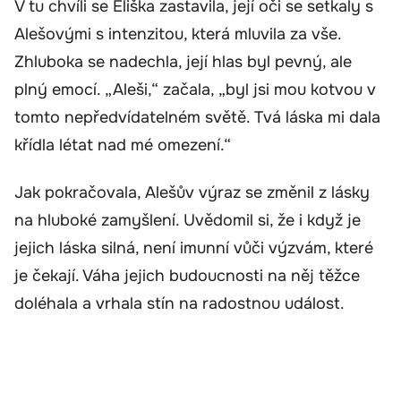
V tu chvíli se Eliška zastavila, její oči se setkaly s
Alešovými s intenzitou, která mluvila za vše.
Zhluboka se nadechla, její hlas byl pevný, ale
plný emocí. „Aleši,“ začala, „byl jsi mou kotvou v
tomto nepředvídatelném světě. Tvá láska mi dala
křídla létat nad mé omezení.“
Jak pokračovala, Alešův výraz se změnil z lásky
na hluboké zamyšlení. Uvědomil si, že i když je
jejich láska silná, není imunní vůči výzvám, které
je čekají. Váha jejich budoucnosti na něj těžce
doléhala a vrhala stín na radostnou událost.