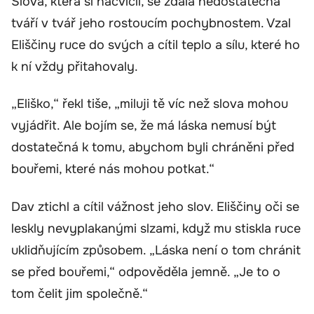
Slova, která si nacvičil, se zdála nedostatečná
tváří v tvář jeho rostoucím pochybnostem. Vzal
Eliščiny ruce do svých a cítil teplo a sílu, které ho
k ní vždy přitahovaly.
„Eliško,“ řekl tiše, „miluji tě víc než slova mohou
vyjádřit. Ale bojím se, že má láska nemusí být
dostatečná k tomu, abychom byli chráněni před
bouřemi, které nás mohou potkat.“
Dav ztichl a cítil vážnost jeho slov. Eliščiny oči se
leskly nevyplakanými slzami, když mu stiskla ruce
uklidňujícím způsobem. „Láska není o tom chránit
se před bouřemi,“ odpověděla jemně. „Je to o
tom čelit jim společně.“