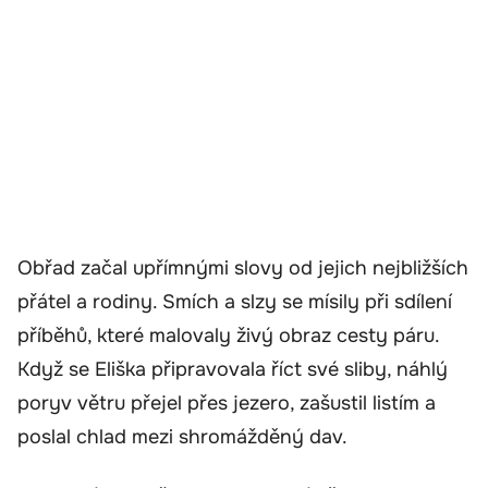
Obřad začal upřímnými slovy od jejich nejbližších
přátel a rodiny. Smích a slzy se mísily při sdílení
příběhů, které malovaly živý obraz cesty páru.
Když se Eliška připravovala říct své sliby, náhlý
poryv větru přejel přes jezero, zašustil listím a
poslal chlad mezi shromážděný dav.