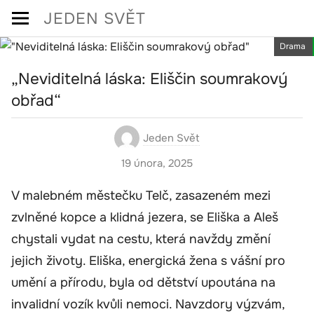
Skip
JEDEN SVĚT
to
Drama
content
„Neviditelná láska: Eliščin soumrakový
obřad“
Jeden Svět
19 února, 2025
V malebném městečku Telč, zasazeném mezi
zvlněné kopce a klidná jezera, se Eliška a Aleš
chystali vydat na cestu, která navždy změní
jejich životy. Eliška, energická žena s vášní pro
umění a přírodu, byla od dětství upoutána na
invalidní vozík kvůli nemoci. Navzdory výzvám,