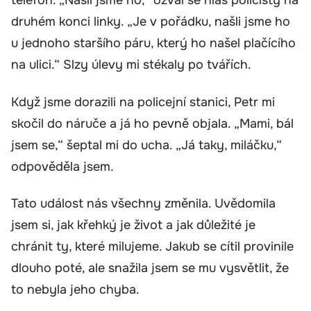
telefon. „Našli jsme ho,“ ozval se hlas policisty na
druhém konci linky. „Je v pořádku, našli jsme ho
u jednoho staršího páru, který ho našel plačícího
na ulici.“ Slzy úlevy mi stékaly po tvářích.
Když jsme dorazili na policejní stanici, Petr mi
skočil do náruče a já ho pevně objala. „Mami, bál
jsem se,“ šeptal mi do ucha. „Já taky, miláčku,“
odpověděla jsem.
Tato událost nás všechny změnila. Uvědomila
jsem si, jak křehký je život a jak důležité je
chránit ty, které milujeme. Jakub se cítil provinile
dlouho poté, ale snažila jsem se mu vysvětlit, že
to nebyla jeho chyba.