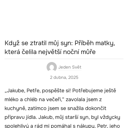
Když se ztratil můj syn: Příběh matky,
která čelila největší noční můře
Jeden Svět
2 dubna, 2025
„Jakube, Petře, pospěšte si! Potřebujeme ještě
mléko a chléb na večeři,“ zavolala jsem z
kuchyně, zatímco jsem se snažila dokončit
přípravu jídla. Jakub, můj starší syn, byl vždycky
spolehlivý a rád mi pomáhal s nákupy. Petr, jeho