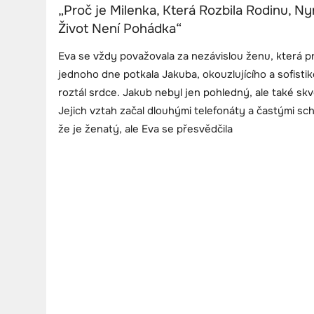
„Proč je Milenka, Která Rozbila Rodinu, N
Život Není Pohádka“
Eva se vždy považovala za nezávislou ženu, která p
jednoho dne potkala Jakuba, okouzlujícího a sofisti
roztál srdce. Jakub nebyl jen pohledný, ale také sk
Jejich vztah začal dlouhými telefonáty a častými sc
že je ženatý, ale Eva se přesvědčila