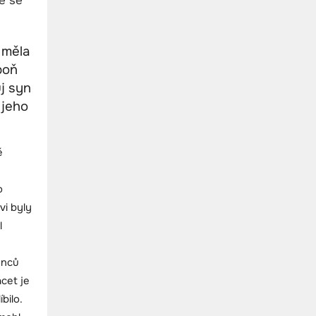
 měla
poň
j syn
 jeho
ě
ě
o
vi byly
l
y
onců
cet je
bilo.