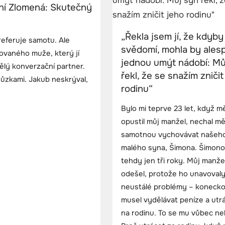
yní Zlomená: Skutečný
„Řekla jsem jí, že kdyby
referuje samotu. Ale
svědomí, mohla by ales
kovaného muže, který jí
jednou umýt nádobí: Mů
vělý konverzační partner.
řekl, že se snažím zničit
hůzkami. Jakub neskrýval,
rodinu“
Bylo mi teprve 23 let, když m
opustil můj manžel, nechal m
samotnou vychovávat našeh
malého syna, Šimona. Šimono
tehdy jen tři roky. Můj manže
odešel, protože ho unavoval
neustálé problémy – koneck
musel vydělávat peníze a utrá
na rodinu. To se mu vůbec nelí